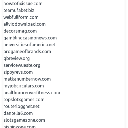
howtofixissue.com
teamufabet.biz
webfullform.com
allviddownload.com
decorsmag.com
gamblingcasinonews.com
universitiesofamerica.net
progameofbrands.com
qbreview.org
servicewueste.org
zippyrevs.com
matkanumbernow.com
myjobcirculars.com
healthmoreoverfitness.com
topslotxgames.com
routerloggnet.net
dantella6.com
slotsgamesone.com
hispinzone.com