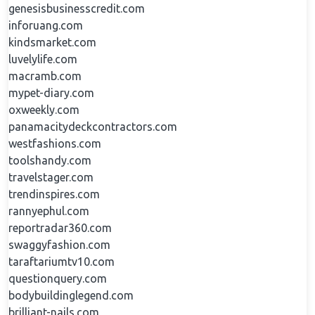
genesisbusinesscredit.com
inforuang.com
kindsmarket.com
luvelylife.com
macramb.com
mypet-diary.com
oxweekly.com
panamacitydeckcontractors.com
westfashions.com
toolshandy.com
travelstager.com
trendinspires.com
rannyephul.com
reportradar360.com
swaggyfashion.com
taraftariumtv10.com
questionquery.com
bodybuildinglegend.com
brilliant-nails.com