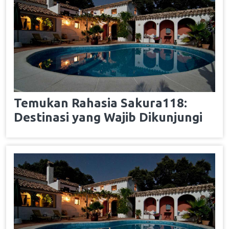
Temukan Rahasia Sakura118:
Destinasi yang Wajib Dikunjungi