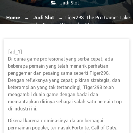
Judi Slot
Home
Judi Slot
→
→ Tiger298: The Pro Gamer Take
the Gaming World oleh Storm
[ad_1]
Di dunia game profesional yang serba cepat, ada
beberapa pemain yang telah menarik perhatian
penggemar dan pesaing sama seperti Tiger298.
Dengan refleksnya yang cepat, pikiran strategis, dan
keterampilan yang tak tertandingi, Tiger298 telah
mengambil dunia game dengan badai dan
memantapkan dirinya sebagai salah satu pemain top
di industri ini.
Dikenal karena dominasinya dalam berbagai
permainan populer, termasuk Fortnite, Call of Duty,