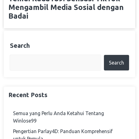
Mengambil Media Sosial dengan
Badai
Search
Search
Recent Posts
Semua yang Perlu Anda Ketahui Tentang
Winlose99
Pengertian Parlay4D: Panduan Komprehensif
untuk Pemula