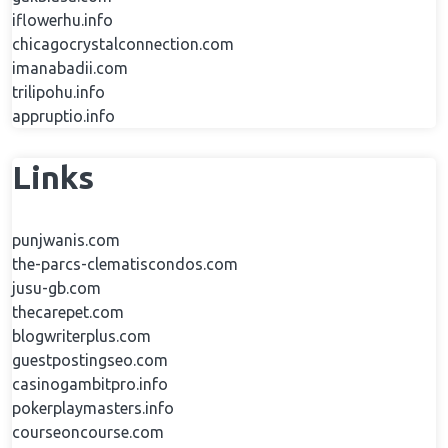
iflowerhu.info
chicagocrystalconnection.com
imanabadii.com
trilipohu.info
appruptio.info
Links
punjwanis.com
the-parcs-clematiscondos.com
jusu-gb.com
thecarepet.com
blogwriterplus.com
guestpostingseo.com
casinogambitpro.info
pokerplaymasters.info
courseoncourse.com