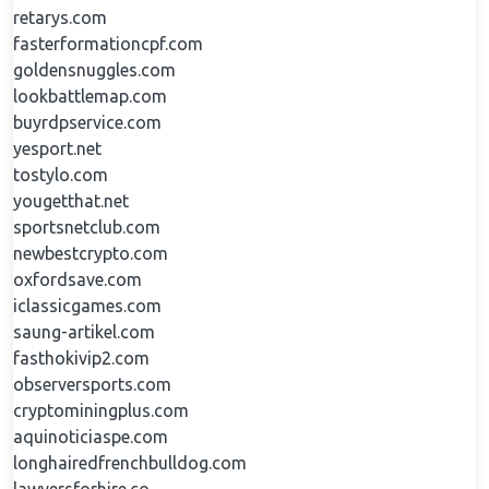
retarys.com
fasterformationcpf.com
goldensnuggles.com
lookbattlemap.com
buyrdpservice.com
yesport.net
tostylo.com
yougetthat.net
sportsnetclub.com
newbestcrypto.com
oxfordsave.com
iclassicgames.com
saung-artikel.com
fasthokivip2.com
observersports.com
cryptominingplus.com
aquinoticiaspe.com
longhairedfrenchbulldog.com