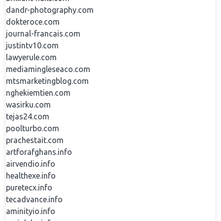
dandr-photography.com
dokteroce.com
journal-francais.com
justintv10.com
lawyerule.com
mediamingleseaco.com
mtsmarketingblog.com
nghekiemtien.com
wasirku.com
tejas24.com
poolturbo.com
prachestait.com
artforafghans.info
airvendio.info
healthexe.info
puretecx.info
tecadvance.info
aminityio.info