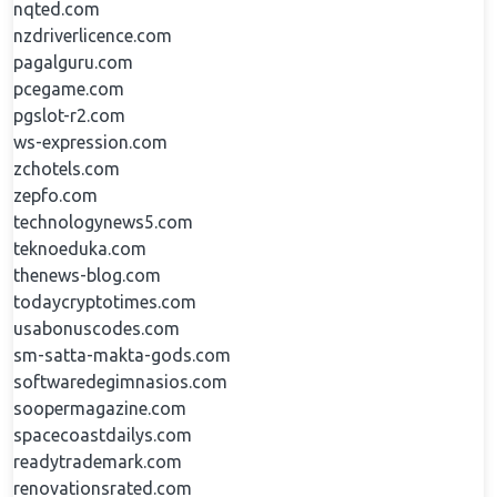
nqted.com
nzdriverlicence.com
pagalguru.com
pcegame.com
pgslot-r2.com
ws-expression.com
zchotels.com
zepfo.com
technologynews5.com
teknoeduka.com
thenews-blog.com
todaycryptotimes.com
usabonuscodes.com
sm-satta-makta-gods.com
softwaredegimnasios.com
soopermagazine.com
spacecoastdailys.com
readytrademark.com
renovationsrated.com