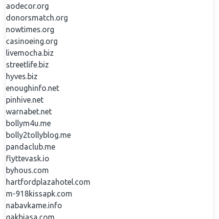
aodecor.org
donorsmatch.org
nowtimes.org
casinoeing.org
livemocha.biz
streetlife.biz
hyves.biz
enoughinfo.net
pinhive.net
warnabet.net
bollym4u.me
bolly2tollyblog.me
pandaclub.me
flyttevask.io
byhous.com
hartfordplazahotel.com
m-918kissapk.com
nabavkame.info
gakbiasa.com