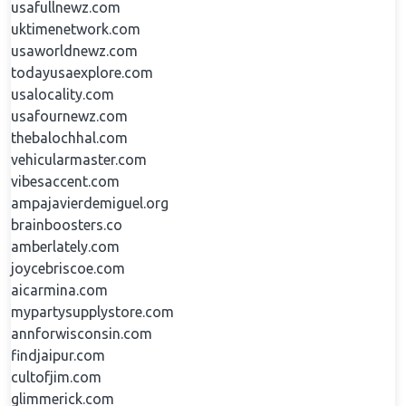
usafullnewz.com
uktimenetwork.com
usaworldnewz.com
todayusaexplore.com
usalocality.com
usafournewz.com
thebalochhal.com
vehicularmaster.com
vibesaccent.com
ampajavierdemiguel.org
brainboosters.co
amberlately.com
joycebriscoe.com
aicarmina.com
mypartysupplystore.com
annforwisconsin.com
findjaipur.com
cultofjim.com
glimmerick.com