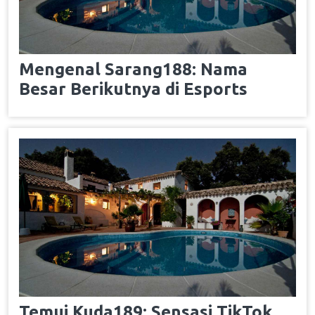
Mengenal Sarang188: Nama
Besar Berikutnya di Esports
Temui Kuda189: Sensasi TikTok