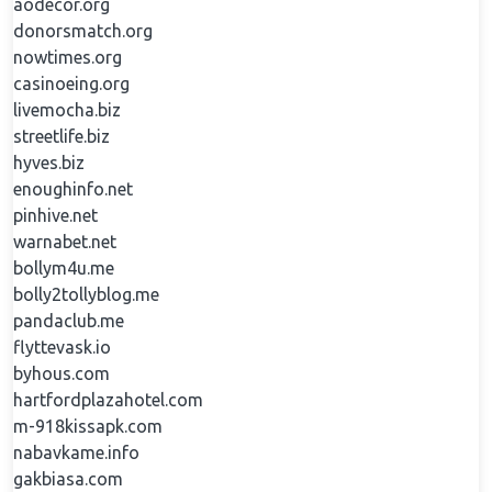
aodecor.org
donorsmatch.org
nowtimes.org
casinoeing.org
livemocha.biz
streetlife.biz
hyves.biz
enoughinfo.net
pinhive.net
warnabet.net
bollym4u.me
bolly2tollyblog.me
pandaclub.me
flyttevask.io
byhous.com
hartfordplazahotel.com
m-918kissapk.com
nabavkame.info
gakbiasa.com