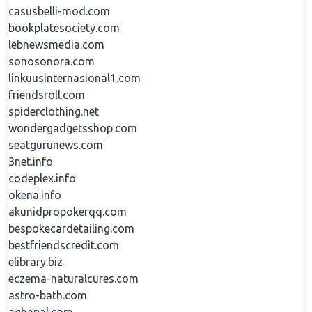
casusbelli-mod.com
bookplatesociety.com
lebnewsmedia.com
sonosonora.com
linkuusinternasional1.com
friendsroll.com
spiderclothing.net
wondergadgetsshop.com
seatgurunews.com
3net.info
codeplex.info
okena.info
akunidpropokerqq.com
bespokecardetailing.com
bestfriendscredit.com
elibrary.biz
eczema-naturalcures.com
astro-bath.com