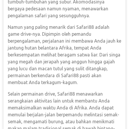
tumbuh-tumbuhan yang subur. Akomodasinya
bergaya pedesaan namun nyaman, menawarkan
pengalaman safari yang sesungguhnya.
Namun yang paling menarik dari Safari88 adalah
game drive-nya. Dipimpin oleh pemandu
berpengalaman, perjalanan ini membawa Anda jauh ke
jantung hutan belantara Afrika, tempat Anda
berkesempatan melihat beragam satwa liar. Dari singa
yang megah dan jerapah yang anggun hingga gajah
yang lucu dan macan tutul yang sulit ditangkap,
permainan berkendara di Safari88 pasti akan
membuat Anda terkagum-kagum.
Selain permainan drive, Safari88 menawarkan
serangkaian aktivitas lain untuk membantu Anda
memaksimalkan waktu Anda di Afrika. Anda dapat
memulai berjalan-jalan berpemandu melintasi semak-
semak, mengamati burung, atau bahkan menikmati
makan malam tradisional semak di bawah bintang-