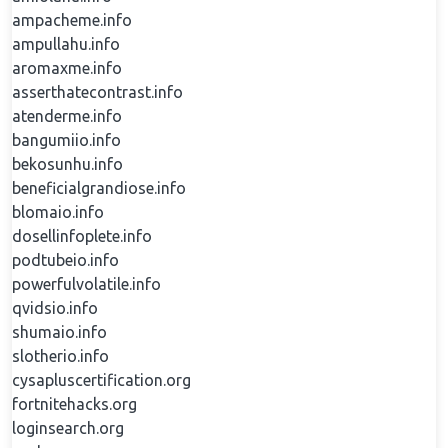
ampacheme.info
ampullahu.info
aromaxme.info
asserthatecontrast.info
atenderme.info
bangumiio.info
bekosunhu.info
beneficialgrandiose.info
blomaio.info
dosellinfoplete.info
podtubeio.info
powerfulvolatile.info
qvidsio.info
shumaio.info
slotherio.info
cysapluscertification.org
fortnitehacks.org
loginsearch.org