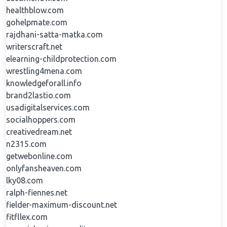
healthblow.com
gohelpmate.com
rajdhani-satta-matka.com
writerscraft.net
elearning-childprotection.com
wrestling4mena.com
knowledgeforall.info
brand2lastio.com
usadigitalservices.com
socialhoppers.com
creativedream.net
n2315.com
getwebonline.com
onlyfansheaven.com
lky08.com
ralph-fiennes.net
fielder-maximum-discount.net
fitfllex.com