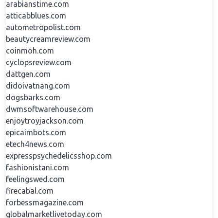
arabianstime.com
atticabblues.com
autometropolist.com
beautycreamreview.com
coinmoh.com
cyclopsreview.com
dattgen.com
didoivatnang.com
dogsbarks.com
dwmsoftwarehouse.com
enjoytroyjackson.com
epicaimbots.com
etech4news.com
expresspsychedelicsshop.com
fashionistani.com
feelingswed.com
firecabal.com
forbessmagazine.com
globalmarketlivetoday.com