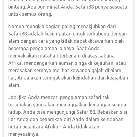
bintang. Apa pun minat Anda, Safari88 punya sesuatu
untuk semua orang.
Namun mungkin bagian paling menakjubkan dari
Safari88 adalah kesempatan untuk terhubung dengan
alam dengan cara yang tidak dapat ditawarkan oleh
beberapa pengalaman lainnya. Saat Anda
menyaksikan matahari terbenam di atas sabana
Afrika, mendengarkan auman singa di kejauhan, atau
merasakan serunya melihat kawanan gajah di alam
liar, Anda akan teringat akan keindahan dan keajaiban
alam.
Jadi jika Anda mencari pengalaman safari tak
terlupakan yang akan meninggalkan kenangan seumur
hidup, Anda bisa mengunjungi Safari88. Bebaskan sisi
liar Anda dan benamkan diri Anda dalam keindahan
hutan belantara Afrika – Anda tidak akan
menyesalinya.