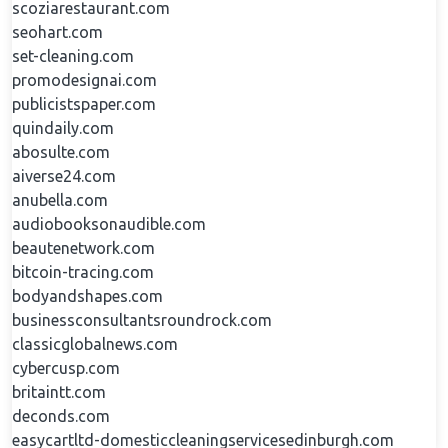
scoziarestaurant.com
seohart.com
set-cleaning.com
promodesignai.com
publicistspaper.com
quindaily.com
abosulte.com
aiverse24.com
anubella.com
audiobooksonaudible.com
beautenetwork.com
bitcoin-tracing.com
bodyandshapes.com
businessconsultantsroundrock.com
classicglobalnews.com
cybercusp.com
britaintt.com
deconds.com
easycartltd-domesticcleaningservicesedinburgh.com