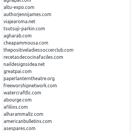
aghapal.com
altu-expo.com
authorjennijames.com
viajearoma.net
tsutsuji-parkin.com
agharab.com
cheapammousa.com
thepositiveladiessoccerclub.com
recetasdecocinafaciles.com
naildesignsidea.net
greatpai.com
paperlanterntheatre.org
freeworshipnetwork.com
watercraftllc.com
abourge.com
afiliixs.com
alharammallz.com
americanbulletins.com
asespares.com