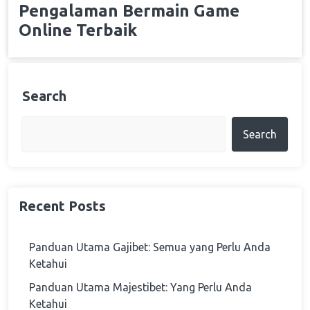
Pengalaman Bermain Game
Online Terbaik
Search
Search
Recent Posts
Panduan Utama Gajibet: Semua yang Perlu Anda
Ketahui
Panduan Utama Majestibet: Yang Perlu Anda
Ketahui