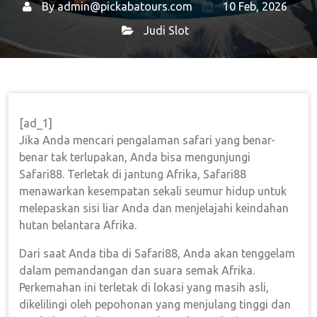
By
admin@pickabatours.com
10 Feb, 2026
Judi Slot
Home
Judi Slot
→
→ Bebaskan Sisi Liar Anda di
Safari88: Pengalaman Safari yang Tak Terlupakan
[ad_1]
Jika Anda mencari pengalaman safari yang benar-
benar tak terlupakan, Anda bisa mengunjungi
Safari88. Terletak di jantung Afrika, Safari88
menawarkan kesempatan sekali seumur hidup untuk
melepaskan sisi liar Anda dan menjelajahi keindahan
hutan belantara Afrika.
Dari saat Anda tiba di Safari88, Anda akan tenggelam
dalam pemandangan dan suara semak Afrika.
Perkemahan ini terletak di lokasi yang masih asli,
dikelilingi oleh pepohonan yang menjulang tinggi dan