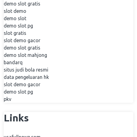
demo slot gratis
slot demo
demo slot
demo slot pg
slot gratis
slot demo gacor
demo slot gratis
demo slot mahjong
bandarq
situs judi bola resmi
data pengeluaran hk
slot demo gacor
demo slot pg
pkv
Links