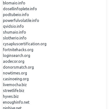
blomaio.info
dosellinfoplete.info
podtubeio.info
powerfulvolatile.info
qvidsio.info
shumaio.info
slotherio.info
cysapluscertification.org
fortnitehacks.org
loginsearch.org
aodecor.org
donorsmatch.org
nowtimes.org
casinoeing.org
livemocha.biz
streetlife.biz
hyves.biz
enoughinfo.net
pinhive.net