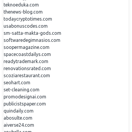
teknoeduka.com
thenews-blog.com
todaycryptotimes.com
usabonuscodes.com
sm-satta-makta-gods.com
softwaredegimnasios.com
soopermagazine.com
spacecoastdailys.com
readytrademark.com
renovationsrated.com
scoziarestaurant.com
seohart.com
set-cleaning.com
promodesignai.com
publicistspaper.com
quindaily.com
abosulte.com
aiverse24.com