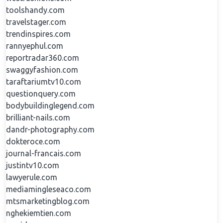
toolshandy.com
travelstager.com
trendinspires.com
rannyephul.com
reportradar360.com
swaggyfashion.com
taraftariumtv10.com
questionquery.com
bodybuildinglegend.com
brilliant-nails.com
dandr-photography.com
dokteroce.com
journal-francais.com
justintv10.com
lawyerule.com
mediamingleseaco.com
mtsmarketingblog.com
nghekiemtien.com