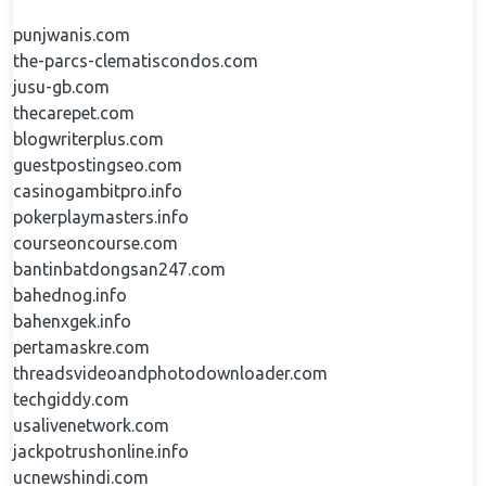
punjwanis.com
the-parcs-clematiscondos.com
jusu-gb.com
thecarepet.com
blogwriterplus.com
guestpostingseo.com
casinogambitpro.info
pokerplaymasters.info
courseoncourse.com
bantinbatdongsan247.com
bahednog.info
bahenxgek.info
pertamaskre.com
threadsvideoandphotodownloader.com
techgiddy.com
usalivenetwork.com
jackpotrushonline.info
ucnewshindi.com