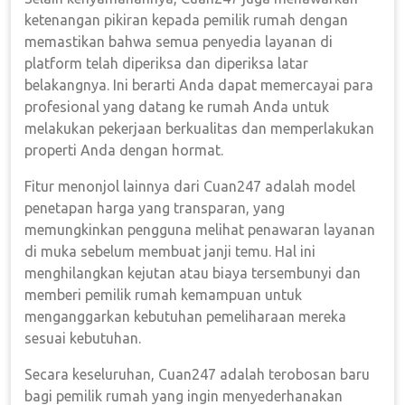
ketenangan pikiran kepada pemilik rumah dengan
memastikan bahwa semua penyedia layanan di
platform telah diperiksa dan diperiksa latar
belakangnya. Ini berarti Anda dapat memercayai para
profesional yang datang ke rumah Anda untuk
melakukan pekerjaan berkualitas dan memperlakukan
properti Anda dengan hormat.
Fitur menonjol lainnya dari Cuan247 adalah model
penetapan harga yang transparan, yang
memungkinkan pengguna melihat penawaran layanan
di muka sebelum membuat janji temu. Hal ini
menghilangkan kejutan atau biaya tersembunyi dan
memberi pemilik rumah kemampuan untuk
menganggarkan kebutuhan pemeliharaan mereka
sesuai kebutuhan.
Secara keseluruhan, Cuan247 adalah terobosan baru
bagi pemilik rumah yang ingin menyederhanakan