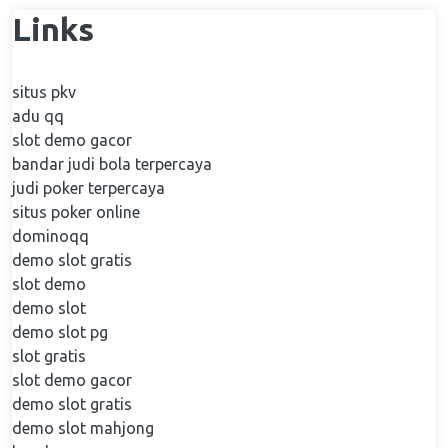
Links
situs pkv
adu qq
slot demo gacor
bandar judi bola terpercaya
judi poker terpercaya
situs poker online
dominoqq
demo slot gratis
slot demo
demo slot
demo slot pg
slot gratis
slot demo gacor
demo slot gratis
demo slot mahjong