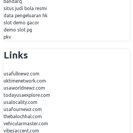
bandarq
situs judi bola resmi
data pengeluaran hk
slot demo gacor
demo slot pg
pkv
Links
usafullnewz.com
uktimenetwork.com
usaworldnewz.com
todayusaexplore.com
usalocality.com
usafournewz.com
thebalochhal.com
vehicularmaster.com
vibesaccent.com