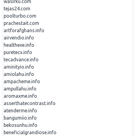
wasirku.com
tejas24.com
poolturbo.com
prachestait.com
artforafghans.info
airvendio.info
healthexe.info
puretecx.info
tecadvance.info
aminityio.info
amiolahu.info
ampacheme.info
ampullahu.info
aromaxme.info
asserthatecontrast.info
atenderme.info
bangumiio.info
bekosunhu.info
beneficialgrandiose.info