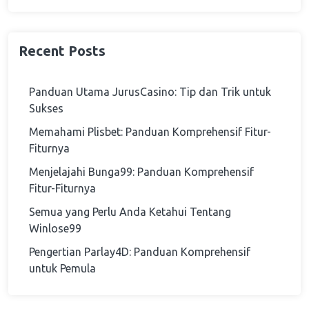
Recent Posts
Panduan Utama JurusCasino: Tip dan Trik untuk
Sukses
Memahami Plisbet: Panduan Komprehensif Fitur-
Fiturnya
Menjelajahi Bunga99: Panduan Komprehensif
Fitur-Fiturnya
Semua yang Perlu Anda Ketahui Tentang
Winlose99
Pengertian Parlay4D: Panduan Komprehensif
untuk Pemula