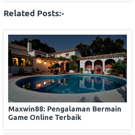
Related Posts:-
Maxwin88: Pengalaman Bermain
Game Online Terbaik