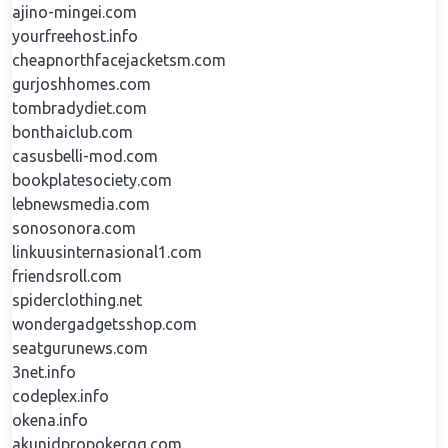
ajino-mingei.com
yourfreehost.info
cheapnorthfacejacketsm.com
gurjoshhomes.com
tombradydiet.com
bonthaiclub.com
casusbelli-mod.com
bookplatesociety.com
lebnewsmedia.com
sonosonora.com
linkuusinternasional1.com
friendsroll.com
spiderclothing.net
wondergadgetsshop.com
seatgurunews.com
3net.info
codeplex.info
okena.info
akunidpropokerqq.com