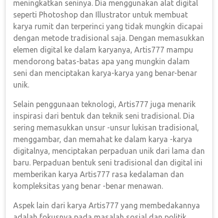
meningkatkan seninya. Dia menggunakan alat digital
seperti Photoshop dan Illustrator untuk membuat
karya rumit dan terperinci yang tidak mungkin dicapai
dengan metode tradisional saja. Dengan memasukkan
elemen digital ke dalam karyanya, Artis777 mampu
mendorong batas-batas apa yang mungkin dalam
seni dan menciptakan karya-karya yang benar-benar
unik.
Selain penggunaan teknologi, Artis777 juga menarik
inspirasi dari bentuk dan teknik seni tradisional. Dia
sering memasukkan unsur -unsur lukisan tradisional,
menggambar, dan memahat ke dalam karya -karya
digitalnya, menciptakan perpaduan unik dari lama dan
baru. Perpaduan bentuk seni tradisional dan digital ini
memberikan karya Artis777 rasa kedalaman dan
kompleksitas yang benar -benar menawan.
Aspek lain dari karya Artis777 yang membedakannya
adalah fokusnya pada masalah sosial dan politik.