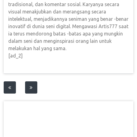
tradisional, dan komentar sosial. Karyanya secara
visual menakjubkan dan merangsang secara
intelektual, menjadikannya seniman yang benar -benar
inovatif di dunia seni digital. Mengawasi Artis777 saat
ia terus mendorong batas -batas apa yang mungkin
dalam seni dan menginspirasi orang lain untuk
melakukan hal yang sama.
[ad_2]
Post
navigation