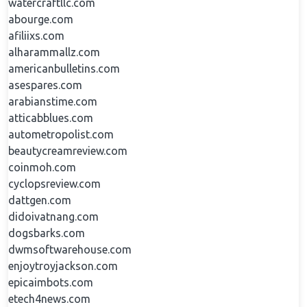
watercraftllc.com
abourge.com
afiliixs.com
alharammallz.com
americanbulletins.com
asespares.com
arabianstime.com
atticabblues.com
autometropolist.com
beautycreamreview.com
coinmoh.com
cyclopsreview.com
dattgen.com
didoivatnang.com
dogsbarks.com
dwmsoftwarehouse.com
enjoytroyjackson.com
epicaimbots.com
etech4news.com