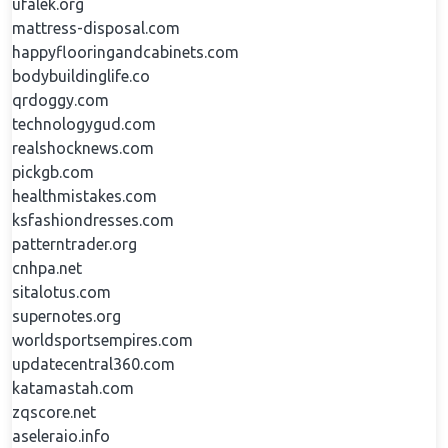
ufalek.org
mattress-disposal.com
happyflooringandcabinets.com
bodybuildinglife.co
qrdoggy.com
technologygud.com
realshocknews.com
pickgb.com
healthmistakes.com
ksfashiondresses.com
patterntrader.org
cnhpa.net
sitalotus.com
supernotes.org
worldsportsempires.com
updatecentral360.com
katamastah.com
zqscore.net
aseleraio.info