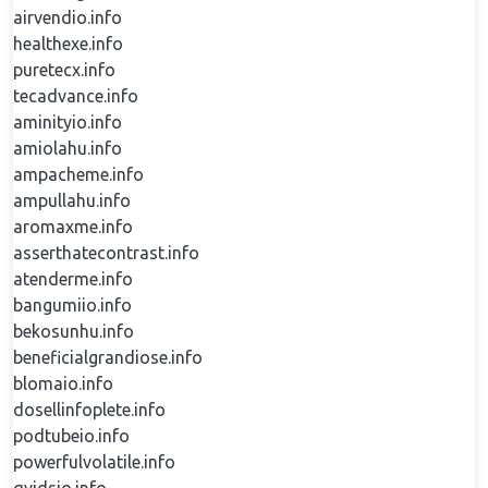
airvendio.info
healthexe.info
puretecx.info
tecadvance.info
aminityio.info
amiolahu.info
ampacheme.info
ampullahu.info
aromaxme.info
asserthatecontrast.info
atenderme.info
bangumiio.info
bekosunhu.info
beneficialgrandiose.info
blomaio.info
dosellinfoplete.info
podtubeio.info
powerfulvolatile.info