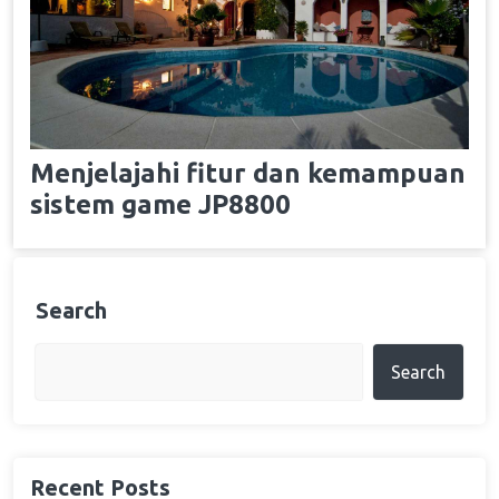
Menjelajahi fitur dan kemampuan
sistem game JP8800
Search
Search
Recent Posts