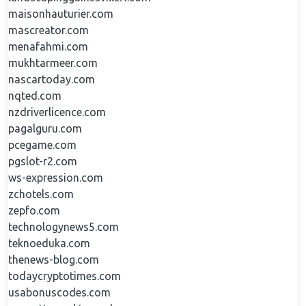
maisonhauturier.com
mascreator.com
menafahmi.com
mukhtarmeer.com
nascartoday.com
nqted.com
nzdriverlicence.com
pagalguru.com
pcegame.com
pgslot-r2.com
ws-expression.com
zchotels.com
zepfo.com
technologynews5.com
teknoeduka.com
thenews-blog.com
todaycryptotimes.com
usabonuscodes.com