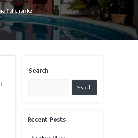
nia Tahunan ke
Search
l
Search
Recent Posts
Panduan Utama