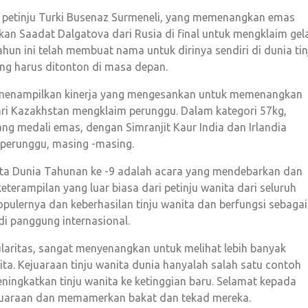
ja petinju Turki Busenaz Surmeneli, yang memenangkan emas
an Saadat Dalgatova dari Rusia di final untuk mengklaim gel
ahun ini telah membuat nama untuk dirinya sendiri di dunia tin
ang harus ditonton di masa depan.
a menampilkan kinerja yang mengesankan untuk memenangkan
ri Kazakhstan mengklaim perunggu. Dalam kategori 57kg,
g medali emas, dengan Simranjit Kaur India dan Irlandia
perunggu, masing -masing.
ita Dunia Tahunan ke -9 adalah acara yang mendebarkan dan
erampilan yang luar biasa dari petinju wanita dari seluruh
pulernya dan keberhasilan tinju wanita dan berfungsi sebagai
 di panggung internasional.
laritas, sangat menyenangkan untuk melihat lebih banyak
ta. Kejuaraan tinju wanita dunia hanyalah salah satu contoh
ingkatkan tinju wanita ke ketinggian baru. Selamat kepada
ejuaraan dan memamerkan bakat dan tekad mereka.