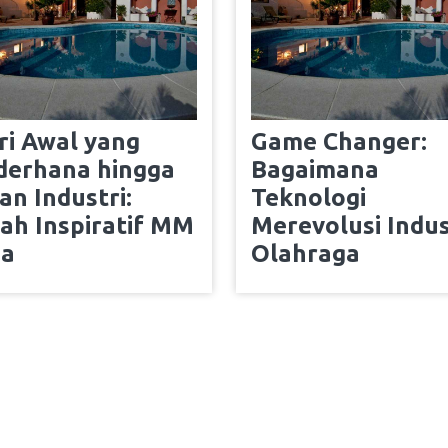
ri Awal yang
Game Changer:
derhana hingga
Bagaimana
an Industri:
Teknologi
sah Inspiratif MM
Merevolusi Indus
ja
Olahraga