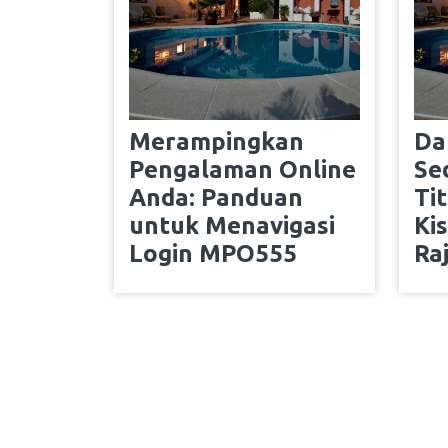
Merampingkan
Da
Pengalaman Online
Se
Anda: Panduan
Tit
untuk Menavigasi
Ki
Login MPO555
Ra