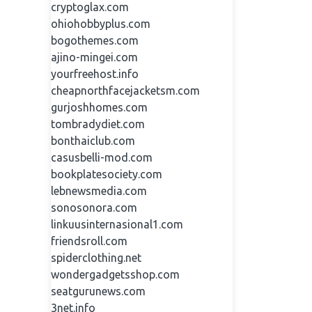
cryptoglax.com
ohiohobbyplus.com
bogothemes.com
ajino-mingei.com
yourfreehost.info
cheapnorthfacejacketsm.com
gurjoshhomes.com
tombradydiet.com
bonthaiclub.com
casusbelli-mod.com
bookplatesociety.com
lebnewsmedia.com
sonosonora.com
linkuusinternasional1.com
friendsroll.com
spiderclothing.net
wondergadgetsshop.com
seatgurunews.com
3net.info