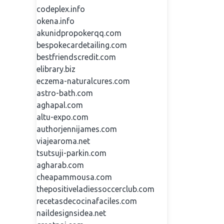
codeplex.info
okena.info
akunidpropokerqq.com
bespokecardetailing.com
bestfriendscredit.com
elibrary.biz
eczema-naturalcures.com
astro-bath.com
aghapal.com
altu-expo.com
authorjennijames.com
viajearoma.net
tsutsuji-parkin.com
agharab.com
cheapammousa.com
thepositiveladiessoccerclub.com
recetasdecocinafaciles.com
naildesignsidea.net