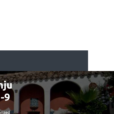
nju
-9
rized