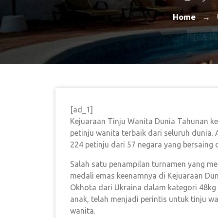
Home
→
[ad_1]
Kejuaraan Tinju Wanita Dunia Tahunan ke
petinju wanita terbaik dari seluruh dunia.
224 petinju dari 57 negara yang bersaing 
Salah satu penampilan turnamen yang me
medali emas keenamnya di Kejuaraan Duni
Okhota dari Ukraina dalam kategori 48kg 
anak, telah menjadi perintis untuk tinju w
wanita.