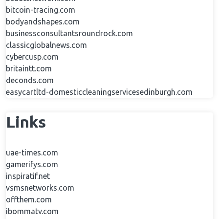
bitcoin-tracing.com
bodyandshapes.com
businessconsultantsroundrock.com
classicglobalnews.com
cybercusp.com
britaintt.com
deconds.com
easycartltd-domesticcleaningservicesedinburgh.com
Links
uae-times.com
gamerifys.com
inspiratif.net
vsmsnetworks.com
offthem.com
ibommatv.com