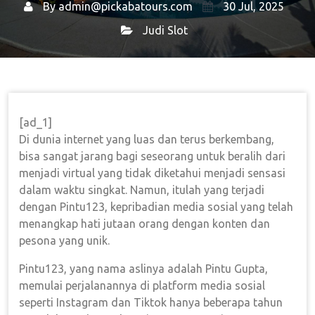
By
admin@pickabatours.com
30 Jul, 2025
Judi Slot
Home
Judi Slot
→
→ PINTU123: Dari virtual yang tidak
diketahui hingga sensasi internet
[ad_1]
Di dunia internet yang luas dan terus berkembang,
bisa sangat jarang bagi seseorang untuk beralih dari
menjadi virtual yang tidak diketahui menjadi sensasi
dalam waktu singkat. Namun, itulah yang terjadi
dengan Pintu123, kepribadian media sosial yang telah
menangkap hati jutaan orang dengan konten dan
pesona yang unik.
Pintu123, yang nama aslinya adalah Pintu Gupta,
memulai perjalanannya di platform media sosial
seperti Instagram dan Tiktok hanya beberapa tahun