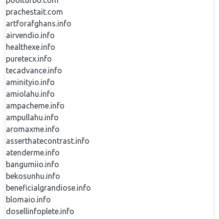
poolturbo.com
prachestait.com
artforafghans.info
airvendio.info
healthexe.info
puretecx.info
tecadvance.info
aminityio.info
amiolahu.info
ampacheme.info
ampullahu.info
aromaxme.info
asserthatecontrast.info
atenderme.info
bangumiio.info
bekosunhu.info
beneficialgrandiose.info
blomaio.info
dosellinfoplete.info