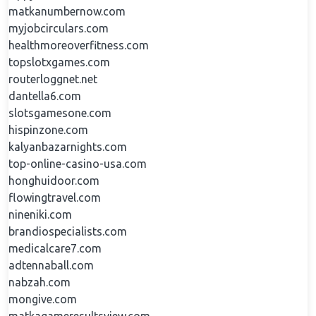
matkanumbernow.com
myjobcirculars.com
healthmoreoverfitness.com
topslotxgames.com
routerloggnet.net
dantella6.com
slotsgamesone.com
hispinzone.com
kalyanbazarnights.com
top-online-casino-usa.com
honghuidoor.com
flowingtravel.com
nineniki.com
brandiospecialists.com
medicalcare7.com
adtennaball.com
nabzah.com
mongive.com