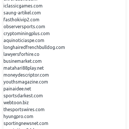
iclassicgames.com
saung-artikel.com
fasthokivip2.com
observersports.com
cryptominingplus.com
aquinoticiaspe.com
longhairedfrenchbulldog.com
lawyersforhire.co
businemarket.com
matahari88play.net
moneydescriptor.com
youthsmagazine.com
painaidee.net
sportsdarkest.com
webtoon.biz
thesportswires.com
hyungpro.com
sportingnewsnet.com