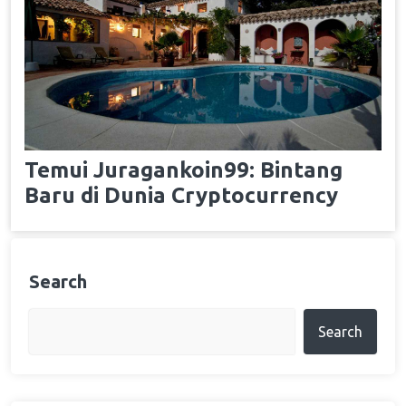
Temui Juragankoin99: Bintang
Baru di Dunia Cryptocurrency
Search
Search