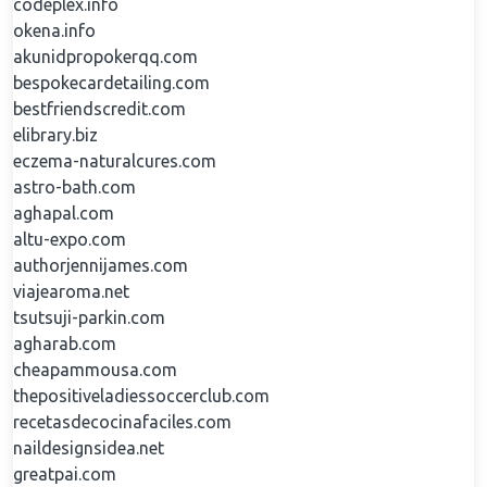
codeplex.info
okena.info
akunidpropokerqq.com
bespokecardetailing.com
bestfriendscredit.com
elibrary.biz
eczema-naturalcures.com
astro-bath.com
aghapal.com
altu-expo.com
authorjennijames.com
viajearoma.net
tsutsuji-parkin.com
agharab.com
cheapammousa.com
thepositiveladiessoccerclub.com
recetasdecocinafaciles.com
naildesignsidea.net
greatpai.com