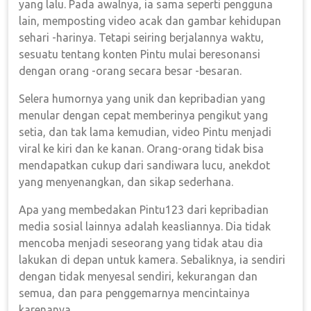
yang lalu. Pada awalnya, ia sama seperti pengguna
lain, memposting video acak dan gambar kehidupan
sehari -harinya. Tetapi seiring berjalannya waktu,
sesuatu tentang konten Pintu mulai beresonansi
dengan orang -orang secara besar -besaran.
Selera humornya yang unik dan kepribadian yang
menular dengan cepat memberinya pengikut yang
setia, dan tak lama kemudian, video Pintu menjadi
viral ke kiri dan ke kanan. Orang-orang tidak bisa
mendapatkan cukup dari sandiwara lucu, anekdot
yang menyenangkan, dan sikap sederhana.
Apa yang membedakan Pintu123 dari kepribadian
media sosial lainnya adalah keasliannya. Dia tidak
mencoba menjadi seseorang yang tidak atau dia
lakukan di depan untuk kamera. Sebaliknya, ia sendiri
dengan tidak menyesal sendiri, kekurangan dan
semua, dan para penggemarnya mencintainya
karenanya.