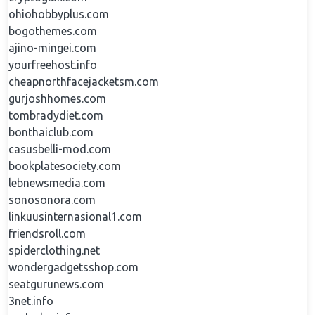
ohiohobbyplus.com
bogothemes.com
ajino-mingei.com
yourfreehost.info
cheapnorthfacejacketsm.com
gurjoshhomes.com
tombradydiet.com
bonthaiclub.com
casusbelli-mod.com
bookplatesociety.com
lebnewsmedia.com
sonosonora.com
linkuusinternasional1.com
friendsroll.com
spiderclothing.net
wondergadgetsshop.com
seatgurunews.com
3net.info