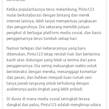
Ketika popularitasnya terus melambung, Pintu123
mulai berkolaborasi dengan bintang dan merek
internet lainnya, lebih lanjut memperluas jangkauan
dan pengaruhnya. Dia sekarang memiliki jutaan
pengikut di berbagai platform media sosial, dan basis
penggemarnya terus tumbuh setiap hari.
Namun terlepas dari ketenarannya yang baru
ditemukan, Pintu123 tetap rendah hati dan berterima
kasih atas dukungan yang telah ia terima dari para
penggemarnya. Dia sering meluangkan waktu untuk
berinteraksi dengan mereka, menanggapi komentar
dan pesan, dan bahkan menjadi tuan rumah sesi
tanya jawab langsung untuk terhubung dengan
audiensnya pada tingkat yang lebih pribadi.
Di dunia di mana media sosial seringkali terasa
dangkal dan palsu, Pintu123 adalah menghirup udara