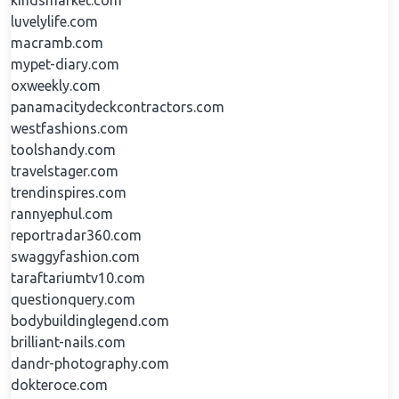
kindsmarket.com
luvelylife.com
macramb.com
mypet-diary.com
oxweekly.com
panamacitydeckcontractors.com
westfashions.com
toolshandy.com
travelstager.com
trendinspires.com
rannyephul.com
reportradar360.com
swaggyfashion.com
taraftariumtv10.com
questionquery.com
bodybuildinglegend.com
brilliant-nails.com
dandr-photography.com
dokteroce.com