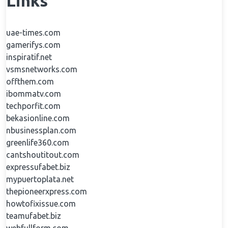
Links
uae-times.com
gamerifys.com
inspiratif.net
vsmsnetworks.com
offthem.com
ibommatv.com
techporfit.com
bekasionline.com
nbusinessplan.com
greenlife360.com
cantshoutitout.com
expressufabet.biz
mypuertoplata.net
thepioneerxpress.com
howtofixissue.com
teamufabet.biz