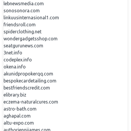
lebnewsmedia.com
sonosonora.com
linkuusinternasional1.com
friendsroll.com
spiderclothing.net
wondergadgetsshop.com
seatgurunews.com
3net.info
codeplex.info
okena.info
akunidpropokerqq.com
bespokecardetailing.com
bestfriendscredit.com
elibrary.biz
eczema-naturalcures.com
astro-bath.com
aghapal.com
altu-expo.com
authorjennijames.com