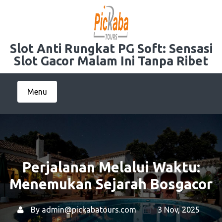
Skip
to
content
Slot Anti Rungkat PG Soft: Sensasi
Slot Gacor Malam Ini Tanpa Ribet
Menu
Perjalanan Melalui Waktu:
Menemukan Sejarah Bosgacor
By
admin@pickabatours.com
3 Nov, 2025