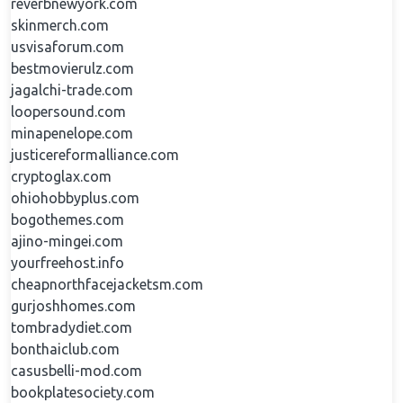
reverbnewyork.com
skinmerch.com
usvisaforum.com
bestmovierulz.com
jagalchi-trade.com
loopersound.com
minapenelope.com
justicereformalliance.com
cryptoglax.com
ohiohobbyplus.com
bogothemes.com
ajino-mingei.com
yourfreehost.info
cheapnorthfacejacketsm.com
gurjoshhomes.com
tombradydiet.com
bonthaiclub.com
casusbelli-mod.com
bookplatesociety.com