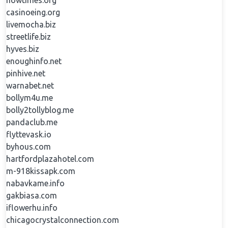
nowtimes.org
casinoeing.org
livemocha.biz
streetlife.biz
hyves.biz
enoughinfo.net
pinhive.net
warnabet.net
bollym4u.me
bolly2tollyblog.me
pandaclub.me
flyttevask.io
byhous.com
hartfordplazahotel.com
m-918kissapk.com
nabavkame.info
gakbiasa.com
iflowerhu.info
chicagocrystalconnection.com