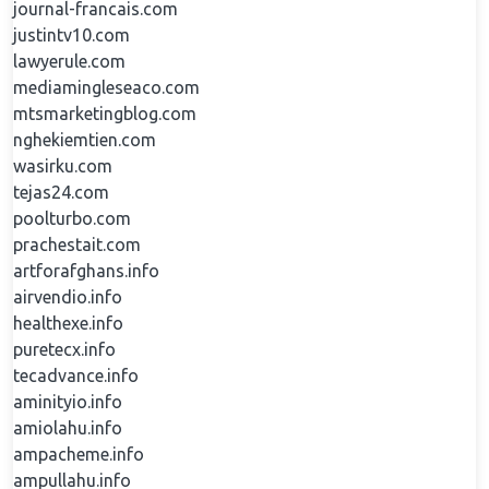
journal-francais.com
justintv10.com
lawyerule.com
mediamingleseaco.com
mtsmarketingblog.com
nghekiemtien.com
wasirku.com
tejas24.com
poolturbo.com
prachestait.com
artforafghans.info
airvendio.info
healthexe.info
puretecx.info
tecadvance.info
aminityio.info
amiolahu.info
ampacheme.info
ampullahu.info