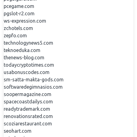
pcegame.com
pgslot-r2.com
ws-expression.com
zchotels.com
zepfo.com
technologynews5.com
teknoeduka.com
thenews-blog.com
todaycryptotimes.com
usabonuscodes.com
sm-satta-makta-gods.com
softwaredegimnasios.com
soopermagazine.com
spacecoastdailys.com
readytrademark.com
renovationsrated.com
scoziarestaurant.com
seohart.com