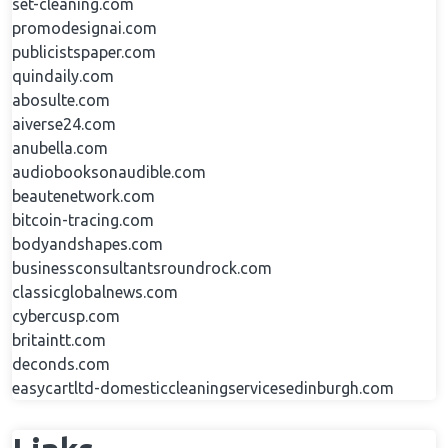
set-cleaning.com
promodesignai.com
publicistspaper.com
quindaily.com
abosulte.com
aiverse24.com
anubella.com
audiobooksonaudible.com
beautenetwork.com
bitcoin-tracing.com
bodyandshapes.com
businessconsultantsroundrock.com
classicglobalnews.com
cybercusp.com
britaintt.com
deconds.com
easycartltd-domesticcleaningservicesedinburgh.com