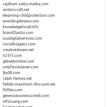
rajdhani-satta-matka.com
writerscraft.net
elearning-childprotection.com
wrestling4mena.com
knowledgeforall.info
brand2lastio.com
usadigitalservices.com
socialhoppers.com
creativedream.net
n2315.com
getwebonline.com
onlyfansheaven.com
lky08.com
ralph-fiennes.net
fielder-maximum-discount.net
fitfllex.com
genesisbusinesscredit.com
inforuang.com