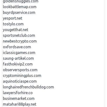
goldensnuggles.com
lookbattlemap.com
buyrdpservice.com
yesport.net
tostylo.com
yougetthat.net
sportsnetclub.com
newbestcrypto.com
oxfordsave.com
iclassicgames.com
saung-artikel.com
fasthokivip2.com
observersports.com
cryptominingplus.com
aquinoticiaspe.com
longhairedfrenchbulldog.com
lawyersforhire.co
businemarket.com
matahari88play.net