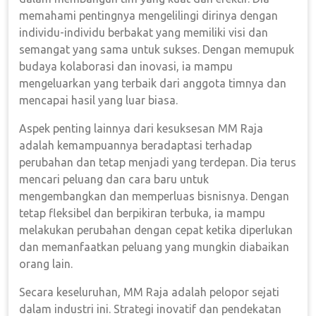
memahami pentingnya mengelilingi dirinya dengan
individu-individu berbakat yang memiliki visi dan
semangat yang sama untuk sukses. Dengan memupuk
budaya kolaborasi dan inovasi, ia mampu
mengeluarkan yang terbaik dari anggota timnya dan
mencapai hasil yang luar biasa.
Aspek penting lainnya dari kesuksesan MM Raja
adalah kemampuannya beradaptasi terhadap
perubahan dan tetap menjadi yang terdepan. Dia terus
mencari peluang dan cara baru untuk
mengembangkan dan memperluas bisnisnya. Dengan
tetap fleksibel dan berpikiran terbuka, ia mampu
melakukan perubahan dengan cepat ketika diperlukan
dan memanfaatkan peluang yang mungkin diabaikan
orang lain.
Secara keseluruhan, MM Raja adalah pelopor sejati
dalam industri ini. Strategi inovatif dan pendekatan