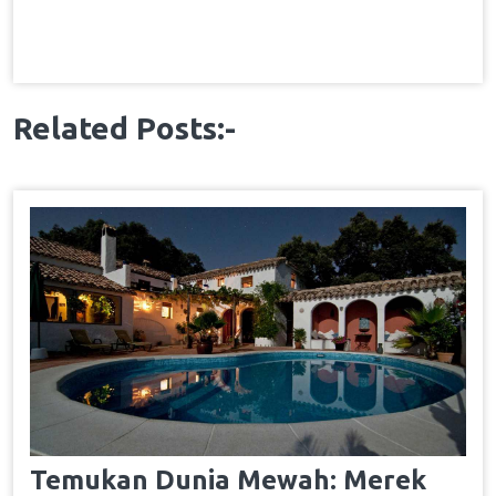
Related Posts:-
Temukan Dunia Mewah: Merek