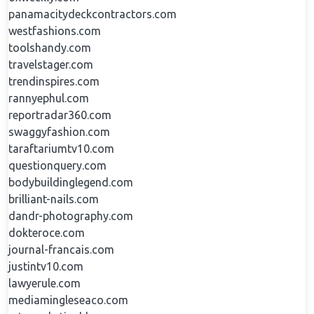
panamacitydeckcontractors.com
westfashions.com
toolshandy.com
travelstager.com
trendinspires.com
rannyephul.com
reportradar360.com
swaggyfashion.com
taraftariumtv10.com
questionquery.com
bodybuildinglegend.com
brilliant-nails.com
dandr-photography.com
dokteroce.com
journal-francais.com
justintv10.com
lawyerule.com
mediamingleseaco.com