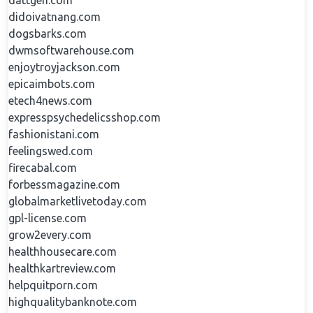
dattgen.com
didoivatnang.com
dogsbarks.com
dwmsoftwarehouse.com
enjoytroyjackson.com
epicaimbots.com
etech4news.com
expresspsychedelicsshop.com
fashionistani.com
feelingswed.com
firecabal.com
forbessmagazine.com
globalmarketlivetoday.com
gpl-license.com
grow2every.com
healthhousecare.com
healthkartreview.com
helpquitporn.com
highqualitybanknote.com