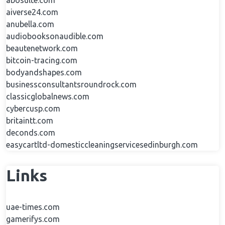
abosulte.com
aiverse24.com
anubella.com
audiobooksonaudible.com
beautenetwork.com
bitcoin-tracing.com
bodyandshapes.com
businessconsultantsroundrock.com
classicglobalnews.com
cybercusp.com
britaintt.com
deconds.com
easycartltd-domesticcleaningservicesedinburgh.com
Links
uae-times.com
gamerifys.com