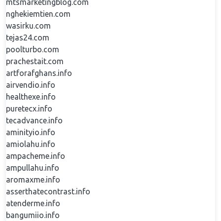
mtsmarketingblog.com
nghekiemtien.com
wasirku.com
tejas24.com
poolturbo.com
prachestait.com
artforafghans.info
airvendio.info
healthexe.info
puretecx.info
tecadvance.info
aminityio.info
amiolahu.info
ampacheme.info
ampullahu.info
aromaxme.info
asserthatecontrast.info
atenderme.info
bangumiio.info