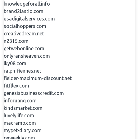
knowledgeforall.info
brand2lastio.com
usadigitalservices.com
socialhoppers.com
creativedream.net
n2315.com
getwebonline.com
onlyfansheaven.com
lky08.com
ralph-fiennes.net
fielder-maximum-discount.net
fitfllex.com
genesisbusinesscredit.com
inforuang.com
kindsmarket.com
luvelylife.com
macramb.com
mypet-diary.com
oxweekly.com