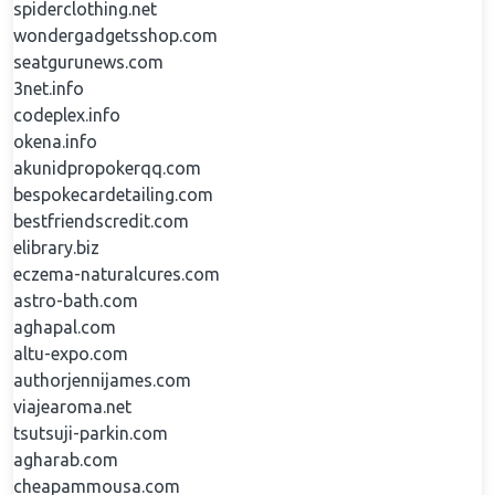
spiderclothing.net
wondergadgetsshop.com
seatgurunews.com
3net.info
codeplex.info
okena.info
akunidpropokerqq.com
bespokecardetailing.com
bestfriendscredit.com
elibrary.biz
eczema-naturalcures.com
astro-bath.com
aghapal.com
altu-expo.com
authorjennijames.com
viajearoma.net
tsutsuji-parkin.com
agharab.com
cheapammousa.com