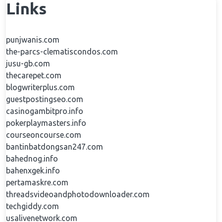
Links
punjwanis.com
the-parcs-clematiscondos.com
jusu-gb.com
thecarepet.com
blogwriterplus.com
guestpostingseo.com
casinogambitpro.info
pokerplaymasters.info
courseoncourse.com
bantinbatdongsan247.com
bahednog.info
bahenxgek.info
pertamaskre.com
threadsvideoandphotodownloader.com
techgiddy.com
usalivenetwork.com