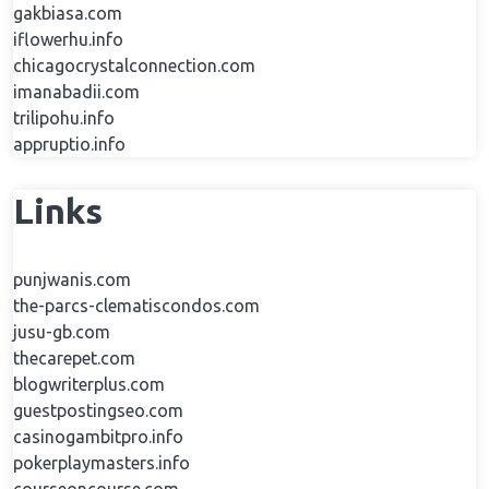
gakbiasa.com
iflowerhu.info
chicagocrystalconnection.com
imanabadii.com
trilipohu.info
appruptio.info
Links
punjwanis.com
the-parcs-clematiscondos.com
jusu-gb.com
thecarepet.com
blogwriterplus.com
guestpostingseo.com
casinogambitpro.info
pokerplaymasters.info