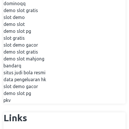
dominoqq
demo slot gratis
slot demo
demo slot
demo slot pg
slot gratis
slot demo gacor
demo slot gratis
demo slot mahjong
bandarq
situs judi bola resmi
data pengeluaran hk
slot demo gacor
demo slot pg
pkv
Links