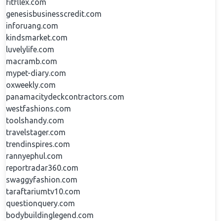
fitfllex.com
genesisbusinesscredit.com
inforuang.com
kindsmarket.com
luvelylife.com
macramb.com
mypet-diary.com
oxweekly.com
panamacitydeckcontractors.com
westfashions.com
toolshandy.com
travelstager.com
trendinspires.com
rannyephul.com
reportradar360.com
swaggyfashion.com
taraftariumtv10.com
questionquery.com
bodybuildinglegend.com