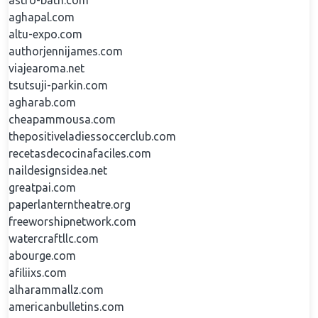
astro-bath.com
aghapal.com
altu-expo.com
authorjennijames.com
viajearoma.net
tsutsuji-parkin.com
agharab.com
cheapammousa.com
thepositiveladiessoccerclub.com
recetasdecocinafaciles.com
naildesignsidea.net
greatpai.com
paperlanterntheatre.org
freeworshipnetwork.com
watercraftllc.com
abourge.com
afiliixs.com
alharammallz.com
americanbulletins.com