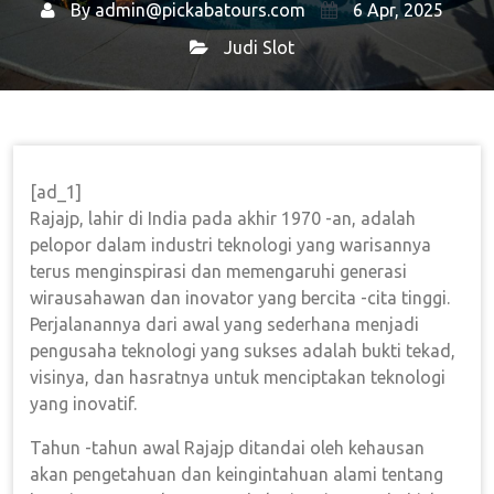
By
admin@pickabatours.com
6 Apr, 2025
Judi Slot
Home
Judi Slot
→
→ Menjelajahi Warisan Rajajp:
Pelopor dalam Industri Teknologi
[ad_1]
Rajajp, lahir di India pada akhir 1970 -an, adalah
pelopor dalam industri teknologi yang warisannya
terus menginspirasi dan memengaruhi generasi
wirausahawan dan inovator yang bercita -cita tinggi.
Perjalanannya dari awal yang sederhana menjadi
pengusaha teknologi yang sukses adalah bukti tekad,
visinya, dan hasratnya untuk menciptakan teknologi
yang inovatif.
Tahun -tahun awal Rajajp ditandai oleh kehausan
akan pengetahuan dan keingintahuan alami tentang