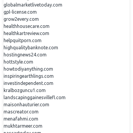
globalmarketlivetoday.com
gpl-license.com
grow2every.com
healthhousecare.com
healthkartreview.com
helpquitporn.com
highqualitybanknote.com
hostingnews24.com
hottstyle.com
howtodiyanything.com
inspiringearthlings.com
investindependent.com
kralbozguncu1.com
landscapinggainesvillefl.com
maisonhauturier.com
mascreator.com
menafahmi.com
mukhtarmeer.com