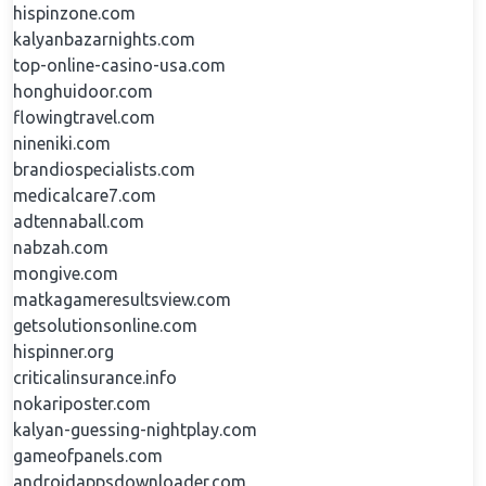
hispinzone.com
kalyanbazarnights.com
top-online-casino-usa.com
honghuidoor.com
flowingtravel.com
nineniki.com
brandiospecialists.com
medicalcare7.com
adtennaball.com
nabzah.com
mongive.com
matkagameresultsview.com
getsolutionsonline.com
hispinner.org
criticalinsurance.info
nokariposter.com
kalyan-guessing-nightplay.com
gameofpanels.com
androidappsdownloader.com