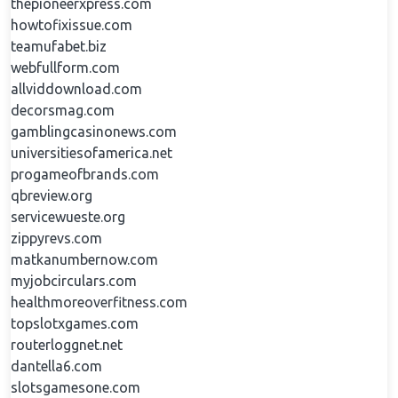
thepioneerxpress.com
howtofixissue.com
teamufabet.biz
webfullform.com
allviddownload.com
decorsmag.com
gamblingcasinonews.com
universitiesofamerica.net
progameofbrands.com
qbreview.org
servicewueste.org
zippyrevs.com
matkanumbernow.com
myjobcirculars.com
healthmoreoverfitness.com
topslotxgames.com
routerloggnet.net
dantella6.com
slotsgamesone.com