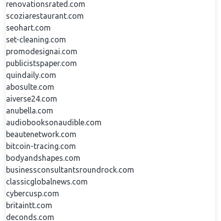
renovationsrated.com
scoziarestaurant.com
seohart.com
set-cleaning.com
promodesignai.com
publicistspaper.com
quindaily.com
abosulte.com
aiverse24.com
anubella.com
audiobooksonaudible.com
beautenetwork.com
bitcoin-tracing.com
bodyandshapes.com
businessconsultantsroundrock.com
classicglobalnews.com
cybercusp.com
britaintt.com
deconds.com