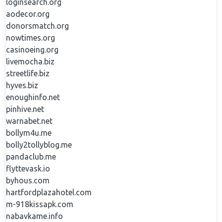
loginsearch.org
aodecor.org
donorsmatch.org
nowtimes.org
casinoeing.org
livemocha.biz
streetlife.biz
hyves.biz
enoughinfo.net
pinhive.net
warnabet.net
bollym4u.me
bolly2tollyblog.me
pandaclub.me
flyttevask.io
byhous.com
hartfordplazahotel.com
m-918kissapk.com
nabavkame.info