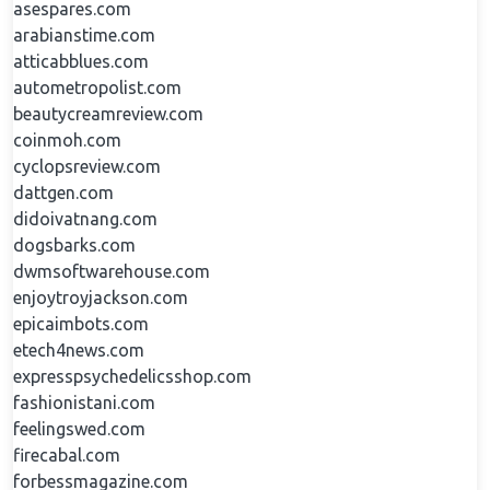
asespares.com
arabianstime.com
atticabblues.com
autometropolist.com
beautycreamreview.com
coinmoh.com
cyclopsreview.com
dattgen.com
didoivatnang.com
dogsbarks.com
dwmsoftwarehouse.com
enjoytroyjackson.com
epicaimbots.com
etech4news.com
expresspsychedelicsshop.com
fashionistani.com
feelingswed.com
firecabal.com
forbessmagazine.com