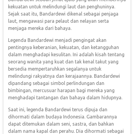
kekuatan untuk melindungi laut dan penghuninya.
Sejak saat itu, Bandardewi dikenal sebagai penjaga
laut, mengawasi para pelaut dan nelayan serta
menjaga mereka dari bahaya.
Legenda Bandardewi menjadi pengingat akan
pentingnya keberanian, kekuatan, dan ketangguhan
dalam menghadapi kesulitan. Ini adalah kisah tentang
seorang wanita yang kuat dan tak kenal takut yang
bersedia mempertaruhkan segalanya untuk
melindungi rakyatnya dan kerajaannya. Bandardewi
dipandang sebagai simbol perlindungan dan
bimbingan, mercusuar harapan bagi mereka yang
menghadapi tantangan dan bahaya dalam hidupnya.
Saat ini, legenda Bandardewi terus dipuja dan
dihormati dalam budaya Indonesia. Gambarannya
dapat ditemukan dalam seni, sastra, dan bahkan
dalam nama kapal dan perahu. Dia dihormati sebagai