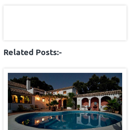
navigation
Related Posts:-