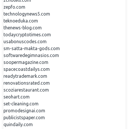
zchotels.com
zepfo.com
technologynews5.com
teknoeduka.com
thenews-blog.com
todaycryptotimes.com
usabonuscodes.com
sm-satta-makta-gods.com
softwaredegimnasios.com
soopermagazine.com
spacecoastdailys.com
readytrademark.com
renovationsrated.com
scoziarestaurant.com
seohart.com
set-cleaning.com
promodesignai.com
publicistspaper.com
quindaily.com