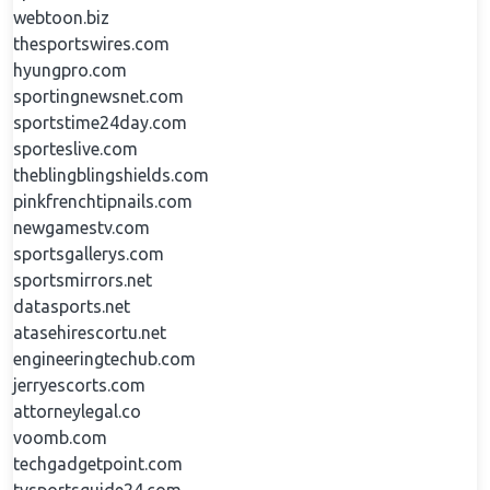
webtoon.biz
thesportswires.com
hyungpro.com
sportingnewsnet.com
sportstime24day.com
sporteslive.com
theblingblingshields.com
pinkfrenchtipnails.com
newgamestv.com
sportsgallerys.com
sportsmirrors.net
datasports.net
atasehirescortu.net
engineeringtechub.com
jerryescorts.com
attorneylegal.co
voomb.com
techgadgetpoint.com