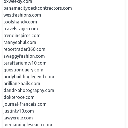
oxweekly.com
panamacitydeckcontractors.com
westfashions.com
toolshandy.com
travelstager.com
trendinspires.com
rannyephul.com
reportradar360.com
swaggyfashion.com
taraftariumtv10.com
questionquery.com
bodybuildinglegend.com
brilliant-nails.com
dandr-photography.com
dokteroce.com
journal-francais.com
justintv10.com
lawyerule.com
mediamingleseaco.com