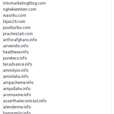
mtsmarketingblog.com
nghekiemtien.com
wasirku.com
tejas24.com
poolturbo.com
prachestait.com
artforafghans.info
airvendio.info
healthexe.info
puretecx.info
tecadvance.info
aminityio.info
amiolahu.info
ampacheme.info
ampullahu.info
aromaxme.info
asserthatecontrast.info
atenderme.info
bangumiio.info