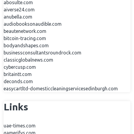
abosulte.com
aiverse24.com
anubella.com
audiobooksonaudible.com
beautenetwork.com
bitcoin-tracing.com
bodyandshapes.com
businessconsultantsroundrock.com
classicglobalnews.com
cybercusp.com
britaintt.com
deconds.com
easycartltd-domesticcleaningservicesedinburgh.com
Links
uae-times.com
gamerifys.com