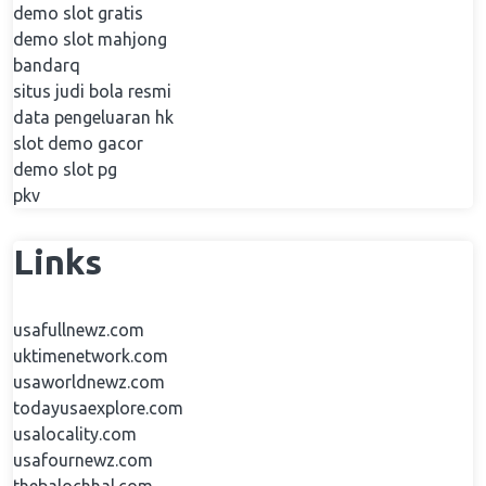
demo slot gratis
demo slot mahjong
bandarq
situs judi bola resmi
data pengeluaran hk
slot demo gacor
demo slot pg
pkv
Links
usafullnewz.com
uktimenetwork.com
usaworldnewz.com
todayusaexplore.com
usalocality.com
usafournewz.com