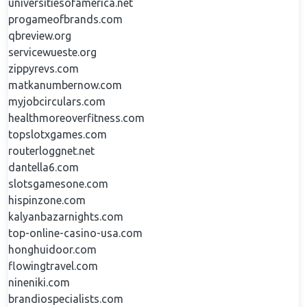
universitiesofamerica.net
progameofbrands.com
qbreview.org
servicewueste.org
zippyrevs.com
matkanumbernow.com
myjobcirculars.com
healthmoreoverfitness.com
topslotxgames.com
routerloggnet.net
dantella6.com
slotsgamesone.com
hispinzone.com
kalyanbazarnights.com
top-online-casino-usa.com
honghuidoor.com
flowingtravel.com
nineniki.com
brandiospecialists.com