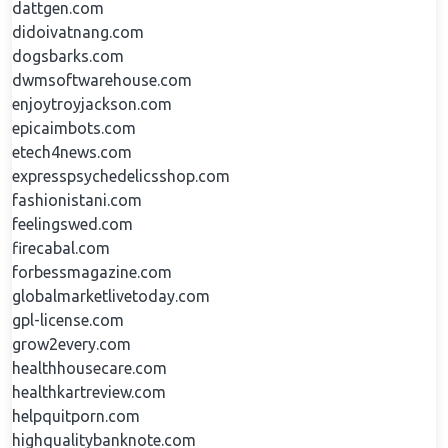
dattgen.com
didoivatnang.com
dogsbarks.com
dwmsoftwarehouse.com
enjoytroyjackson.com
epicaimbots.com
etech4news.com
expresspsychedelicsshop.com
fashionistani.com
feelingswed.com
firecabal.com
forbessmagazine.com
globalmarketlivetoday.com
gpl-license.com
grow2every.com
healthhousecare.com
healthkartreview.com
helpquitporn.com
highqualitybanknote.com