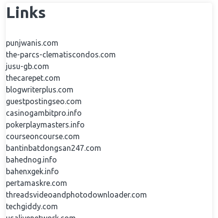
Links
punjwanis.com
the-parcs-clematiscondos.com
jusu-gb.com
thecarepet.com
blogwriterplus.com
guestpostingseo.com
casinogambitpro.info
pokerplaymasters.info
courseoncourse.com
bantinbatdongsan247.com
bahednog.info
bahenxgek.info
pertamaskre.com
threadsvideoandphotodownloader.com
techgiddy.com