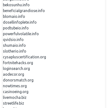
bekosunhu.info
beneficialgrandiose.info
blomaio.info
dosellinfoplete.info
podtubeio.info
powerfulvolatile.info
qvidsio.info
shumaio.info
slotherio.info
cysapluscertification.org
fortnitehacks.org
loginsearch.org
aodecor.org
donorsmatch.org
nowtimes.org
casinoeing.org
livemocha.biz
streetlife.biz