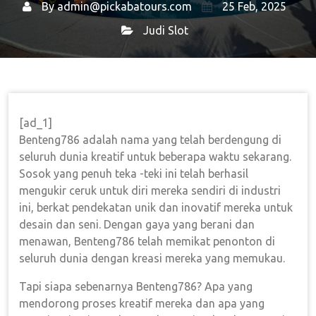
By
admin@pickabatours.com
25 Feb, 2025
Judi Slot
Home
Judi Slot
→
→ Menjelajahi Dunia Benteng786
yang Menarik: Looks Inside The Mind of a Creative Genius
[ad_1]
Benteng786 adalah nama yang telah berdengung di
seluruh dunia kreatif untuk beberapa waktu sekarang.
Sosok yang penuh teka -teki ini telah berhasil
mengukir ceruk untuk diri mereka sendiri di industri
ini, berkat pendekatan unik dan inovatif mereka untuk
desain dan seni. Dengan gaya yang berani dan
menawan, Benteng786 telah memikat penonton di
seluruh dunia dengan kreasi mereka yang memukau.
Tapi siapa sebenarnya Benteng786? Apa yang
mendorong proses kreatif mereka dan apa yang