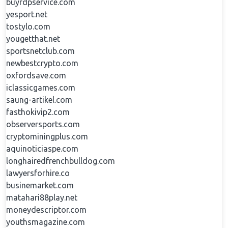
buyrdpservice.com
yesport.net
tostylo.com
yougetthat.net
sportsnetclub.com
newbestcrypto.com
oxfordsave.com
iclassicgames.com
saung-artikel.com
fasthokivip2.com
observersports.com
cryptominingplus.com
aquinoticiaspe.com
longhairedfrenchbulldog.com
lawyersforhire.co
businemarket.com
matahari88play.net
moneydescriptor.com
youthsmagazine.com