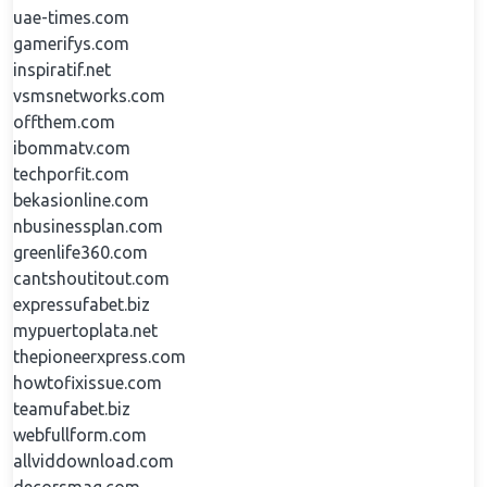
uae-times.com
gamerifys.com
inspiratif.net
vsmsnetworks.com
offthem.com
ibommatv.com
techporfit.com
bekasionline.com
nbusinessplan.com
greenlife360.com
cantshoutitout.com
expressufabet.biz
mypuertoplata.net
thepioneerxpress.com
howtofixissue.com
teamufabet.biz
webfullform.com
allviddownload.com