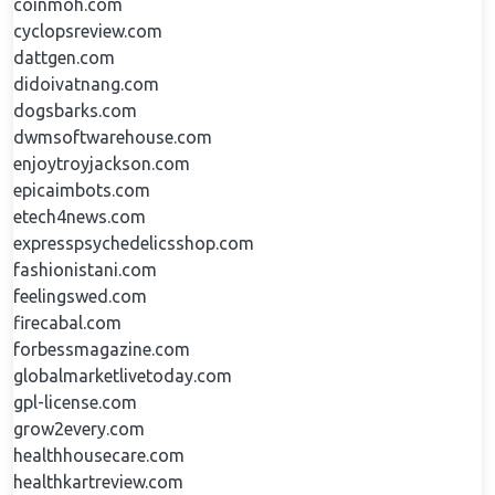
coinmoh.com
cyclopsreview.com
dattgen.com
didoivatnang.com
dogsbarks.com
dwmsoftwarehouse.com
enjoytroyjackson.com
epicaimbots.com
etech4news.com
expresspsychedelicsshop.com
fashionistani.com
feelingswed.com
firecabal.com
forbessmagazine.com
globalmarketlivetoday.com
gpl-license.com
grow2every.com
healthhousecare.com
healthkartreview.com