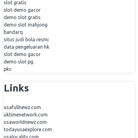
slot gratis
slot demo gacor
demo slot gratis
demo slot mahjong
bandarq
situs judi bola resmi
data pengeluaran hk
slot demo gacor
demo slot pg
pkv
Links
usafullnewz.com
uktimenetwork.com
usaworldnewz.com
todayusaexplore.com
usalocality.com