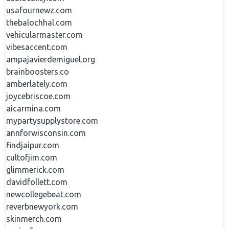
usafournewz.com
thebalochhal.com
vehicularmaster.com
vibesaccent.com
ampajavierdemiguel.org
brainboosters.co
amberlately.com
joycebriscoe.com
aicarmina.com
mypartysupplystore.com
annforwisconsin.com
findjaipur.com
cultofjim.com
glimmerick.com
davidfollett.com
newcollegebeat.com
reverbnewyork.com
skinmerch.com