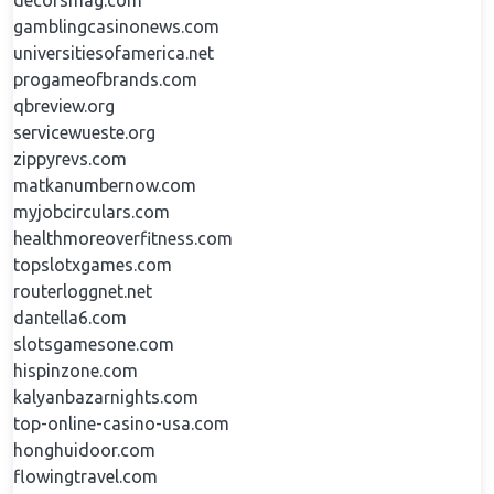
decorsmag.com
gamblingcasinonews.com
universitiesofamerica.net
progameofbrands.com
qbreview.org
servicewueste.org
zippyrevs.com
matkanumbernow.com
myjobcirculars.com
healthmoreoverfitness.com
topslotxgames.com
routerloggnet.net
dantella6.com
slotsgamesone.com
hispinzone.com
kalyanbazarnights.com
top-online-casino-usa.com
honghuidoor.com
flowingtravel.com