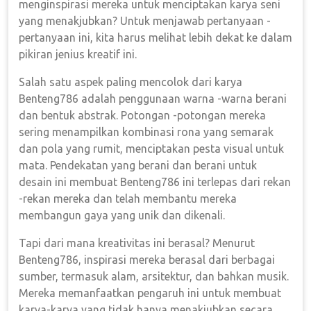
menginspirasi mereka untuk menciptakan karya seni
yang menakjubkan? Untuk menjawab pertanyaan -
pertanyaan ini, kita harus melihat lebih dekat ke dalam
pikiran jenius kreatif ini.
Salah satu aspek paling mencolok dari karya
Benteng786 adalah penggunaan warna -warna berani
dan bentuk abstrak. Potongan -potongan mereka
sering menampilkan kombinasi rona yang semarak
dan pola yang rumit, menciptakan pesta visual untuk
mata. Pendekatan yang berani dan berani untuk
desain ini membuat Benteng786 ini terlepas dari rekan
-rekan mereka dan telah membantu mereka
membangun gaya yang unik dan dikenali.
Tapi dari mana kreativitas ini berasal? Menurut
Benteng786, inspirasi mereka berasal dari berbagai
sumber, termasuk alam, arsitektur, dan bahkan musik.
Mereka memanfaatkan pengaruh ini untuk membuat
karya-karya yang tidak hanya menakjubkan secara