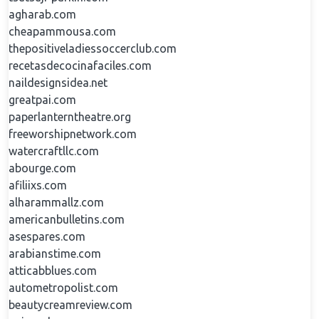
agharab.com
cheapammousa.com
thepositiveladiessoccerclub.com
recetasdecocinafaciles.com
naildesignsidea.net
greatpai.com
paperlanterntheatre.org
freeworshipnetwork.com
watercraftllc.com
abourge.com
afiliixs.com
alharammallz.com
americanbulletins.com
asespares.com
arabianstime.com
atticabblues.com
autometropolist.com
beautycreamreview.com