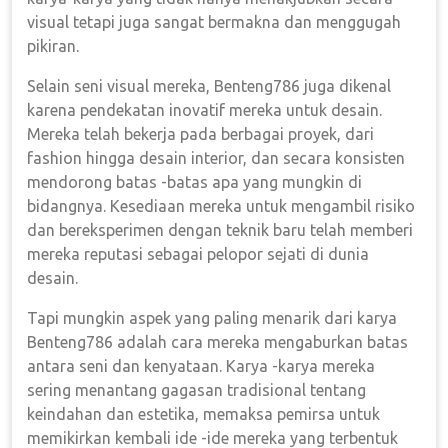
visual tetapi juga sangat bermakna dan menggugah
pikiran.
Selain seni visual mereka, Benteng786 juga dikenal
karena pendekatan inovatif mereka untuk desain.
Mereka telah bekerja pada berbagai proyek, dari
fashion hingga desain interior, dan secara konsisten
mendorong batas -batas apa yang mungkin di
bidangnya. Kesediaan mereka untuk mengambil risiko
dan bereksperimen dengan teknik baru telah memberi
mereka reputasi sebagai pelopor sejati di dunia
desain.
Tapi mungkin aspek yang paling menarik dari karya
Benteng786 adalah cara mereka mengaburkan batas
antara seni dan kenyataan. Karya -karya mereka
sering menantang gagasan tradisional tentang
keindahan dan estetika, memaksa pemirsa untuk
memikirkan kembali ide -ide mereka yang terbentuk