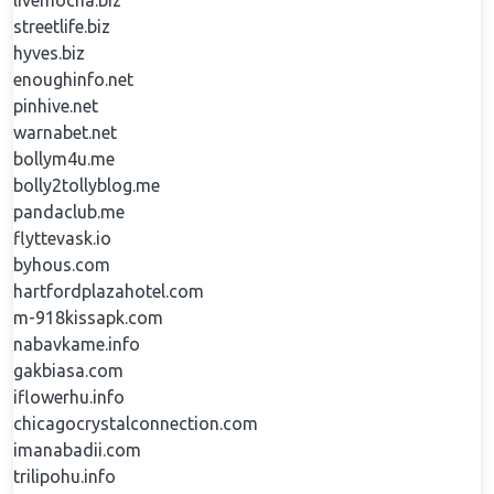
livemocha.biz
streetlife.biz
hyves.biz
enoughinfo.net
pinhive.net
warnabet.net
bollym4u.me
bolly2tollyblog.me
pandaclub.me
flyttevask.io
byhous.com
hartfordplazahotel.com
m-918kissapk.com
nabavkame.info
gakbiasa.com
iflowerhu.info
chicagocrystalconnection.com
imanabadii.com
trilipohu.info