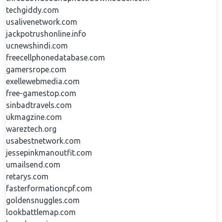
techgiddy.com
usalivenetwork.com
jackpotrushonline.info
ucnewshindi.com
freecellphonedatabase.com
gamersrope.com
exellewebmedia.com
free-gamestop.com
sinbadtravels.com
ukmagzine.com
wareztech.org
usabestnetwork.com
jessepinkmanoutfit.com
umailsend.com
retarys.com
fasterformationcpf.com
goldensnuggles.com
lookbattlemap.com