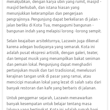
menakjubkan, dengan karya ubin yang rumit, masjid -
masjid berkubah, dan istana hiasan yang
menunjukkan keterampilan dan pengerjaan
pengrajinnya. Pengunjung dapat berkeliaran di jalan -
jalan berliku di Kota Tua, mengagumi bangunan -
bangunan indah yang melapisi lorong -lorong sempit.
Selain keajaiban arsitekturnya, Lazawin juga dikenal
karena adegan budayanya yang semarak. Kota ini
adalah pusat ekspresi artistik, dengan galeri, teater,
dan tempat musik yang menampilkan bakat seniman
dan pemain lokal. Pengunjung dapat menghadiri
pertunjukan musik dan tari tradisional, menelusuri
kerajinan tangan unik di pasar yang ramai, atau
mencicipi masakan lokal yang lezat di salah satu dari
banyak restoran dan kafe yang berbaris di jalanan.
Untuk penggemar sejarah, Lazawin menawarkan
banyak kesempatan untuk belajar tentang masa
lalunya yang bertingkat. Kota ini adalah rumah bagi