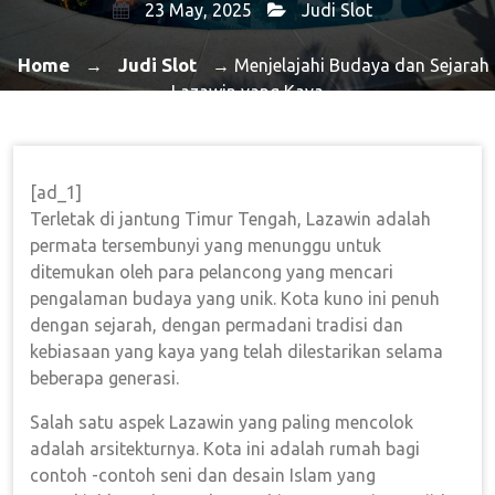
23 May, 2025
Judi Slot
Home
Judi Slot
→
→ Menjelajahi Budaya dan Sejarah
Lazawin yang Kaya
[ad_1]
Terletak di jantung Timur Tengah, Lazawin adalah
permata tersembunyi yang menunggu untuk
ditemukan oleh para pelancong yang mencari
pengalaman budaya yang unik. Kota kuno ini penuh
dengan sejarah, dengan permadani tradisi dan
kebiasaan yang kaya yang telah dilestarikan selama
beberapa generasi.
Salah satu aspek Lazawin yang paling mencolok
adalah arsitekturnya. Kota ini adalah rumah bagi
contoh -contoh seni dan desain Islam yang