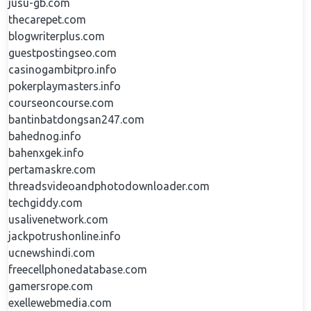
jusu-gb.com
thecarepet.com
blogwriterplus.com
guestpostingseo.com
casinogambitpro.info
pokerplaymasters.info
courseoncourse.com
bantinbatdongsan247.com
bahednog.info
bahenxgek.info
pertamaskre.com
threadsvideoandphotodownloader.com
techgiddy.com
usalivenetwork.com
jackpotrushonline.info
ucnewshindi.com
freecellphonedatabase.com
gamersrope.com
exellewebmedia.com