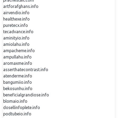
prachestait.com
artforafghans.info
airvendio.info
healthexe.info
puretecx.info
tecadvance.info
aminityio.info
amiolahu.info
ampacheme.info
ampullahu.info
aromaxme.info
asserthatecontrast.info
atenderme.info
bangumiio.info
bekosunhu.info
beneficialgrandiose.info
blomaio.info
dosellinfoplete.info
podtubeio.info