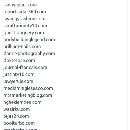
rannyephul.com
reportradar360.com
swaggyfashion.com
taraftariumtv10.com
questionquery.com
bodybuildinglegend.com
brilliant-nails.com
dandr-photography.com
dokteroce.com
journal-francais.com
justintv10.com
lawyerule.com
mediamingleseaco.com
mtsmarketingblog.com
nghekiemtien.com
wasirku.com
tejas24.com
poolturbo.com