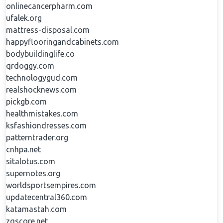
onlinecancerpharm.com
ufalek.org
mattress-disposal.com
happyflooringandcabinets.com
bodybuildinglife.co
qrdoggy.com
technologygud.com
realshocknews.com
pickgb.com
healthmistakes.com
ksfashiondresses.com
patterntrader.org
cnhpa.net
sitalotus.com
supernotes.org
worldsportsempires.com
updatecentral360.com
katamastah.com
zqscore.net