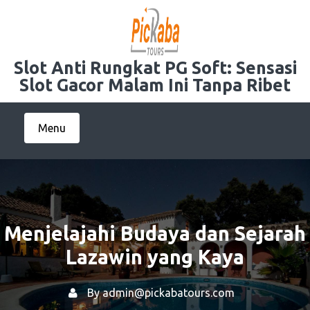
Skip
to
content
Slot Anti Rungkat PG Soft: Sensasi
Slot Gacor Malam Ini Tanpa Ribet
Menu
Menjelajahi Budaya dan Sejarah
Lazawin yang Kaya
By
admin@pickabatours.com