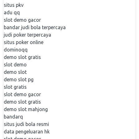
situs pkv
adu qq
slot demo gacor
bandar judi bola terpercaya
judi poker terpercaya
situs poker online
dominoqq
demo slot gratis
slot demo
demo slot
demo slot pg
slot gratis
slot demo gacor
demo slot gratis
demo slot mahjong
bandarq
situs judi bola resmi
data pengeluaran hk