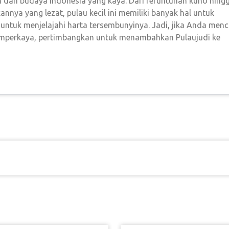
 dan budaya Indonesia yang kaya. Dari reruntuhan kuno hing
nnya yang lezat, pulau kecil ini memiliki banyak hal untuk
ntuk menjelajahi harta tersembunyinya. Jadi, jika Anda menc
mperkaya, pertimbangkan untuk menambahkan Pulaujudi ke