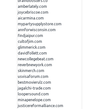
brainboosters.co
amberlately.com
joycebriscoe.com
aicarmina.com
mypartysupplystore.com
annforwisconsin.com
findjaipur.com
cultofjim.com
glimmerick.com
davidfollett.com
newcollegebeat.com
reverbnewyork.com
skinmerch.com
usvisaforum.com
bestmovierulz.com
jagalchi-trade.com
loopersound.com
minapenelope.com
justicereformalliance.com