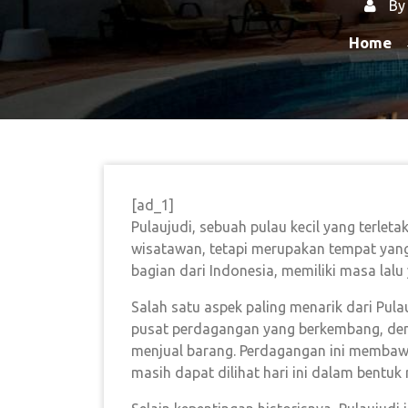
B
Home
[ad_1]
Pulaujudi, sebuah pulau kecil yang terlet
wisatawan, tetapi merupakan tempat yang
bagian dari Indonesia, memiliki masa lalu
Salah satu aspek paling menarik dari Pulau
pusat perdagangan yang berkembang, den
menjual barang. Perdagangan ini membawa 
masih dapat dilihat hari ini dalam bentuk