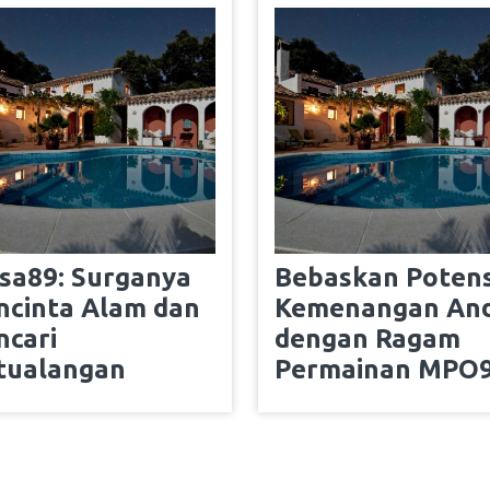
sa89: Surganya
Bebaskan Potens
ncinta Alam dan
Kemenangan An
ncari
dengan Ragam
tualangan
Permainan MPO