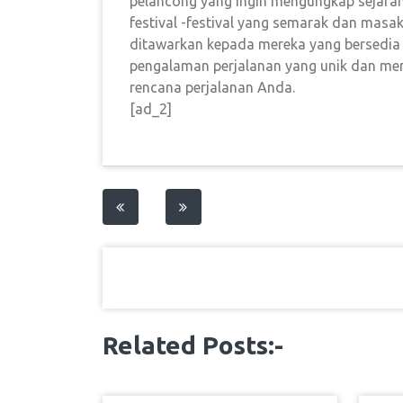
pelancong yang ingin mengungkap sejarah
festival -festival yang semarak dan masaka
ditawarkan kepada mereka yang bersedia u
pengalaman perjalanan yang unik dan me
rencana perjalanan Anda.
[ad_2]
Post
navigation
Related Posts:-