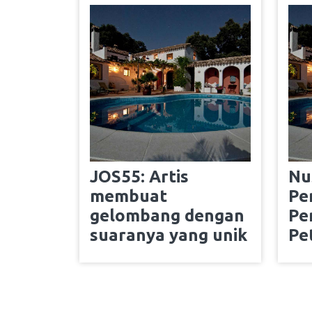
JOS55: Artis
Nu
membuat
Pe
gelombang dengan
Pe
suaranya yang unik
Pe