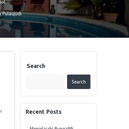
lot
 Pulaujudi
Search
Search
.
i
Recent Posts
Menjelajahi Bunga99: