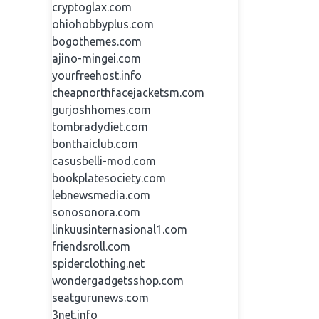
cryptoglax.com
ohiohobbyplus.com
bogothemes.com
ajino-mingei.com
yourfreehost.info
cheapnorthfacejacketsm.com
gurjoshhomes.com
tombradydiet.com
bonthaiclub.com
casusbelli-mod.com
bookplatesociety.com
lebnewsmedia.com
sonosonora.com
linkuusinternasional1.com
friendsroll.com
spiderclothing.net
wondergadgetsshop.com
seatgurunews.com
3net.info