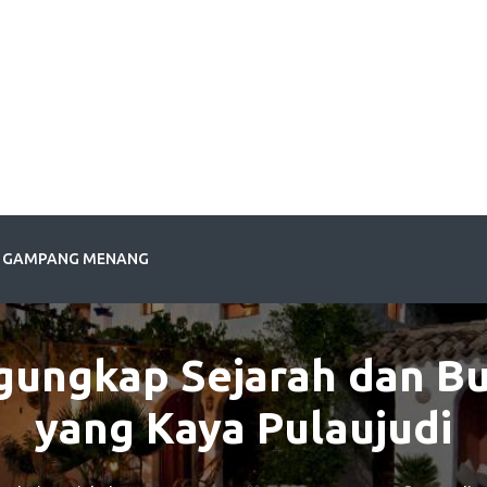
 GAMPANG MENANG
ungkap Sejarah dan B
yang Kaya Pulaujudi