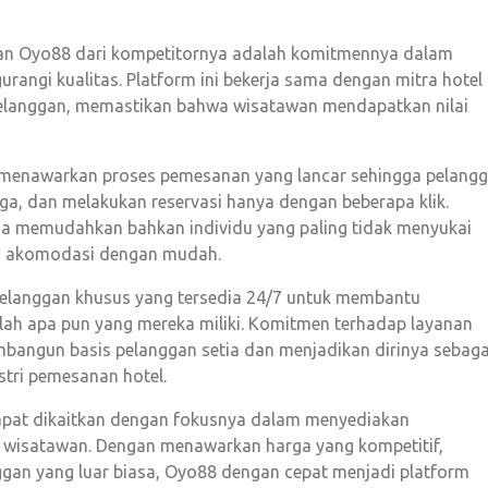
an Oyo88 dari kompetitornya adalah komitmennya dalam
angi kualitas. Platform ini bekerja sama dengan mitra hotel
 pelanggan, memastikan bahwa wisatawan mendapatkan nilai
a menawarkan proses pemesanan yang lancar sehingga pelang
a, dan melakukan reservasi hanya dengan beberapa klik.
a memudahkan bahkan individu yang paling tidak menyukai
n akomodasi dengan mudah.
 pelanggan khusus yang tersedia 24/7 untuk membantu
ah apa pun yang mereka miliki. Komitmen terhadap layanan
bangun basis pelanggan setia dan menjadikan dirinya sebaga
stri pemesanan hotel.
apat dikaitkan dengan fokusnya dalam menyediakan
wisatawan. Dengan menawarkan harga yang kompetitif,
ggan yang luar biasa, Oyo88 dengan cepat menjadi platform