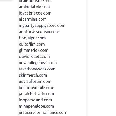
brainboosters.co
amberlately.com
joycebriscoe.com
aicarmina.com
mypartysupplystore.com
annforwisconsin.com
findjaipur.com
cultofjim.com
glimmerick.com
davidfollett.com
newcollegebeat.com
reverbnewyork.com
skinmerch.com
usvisaforum.com
bestmovierulz.com
jagalchi-trade.com
loopersound.com
minapenelope.com
justicereformalliance.com