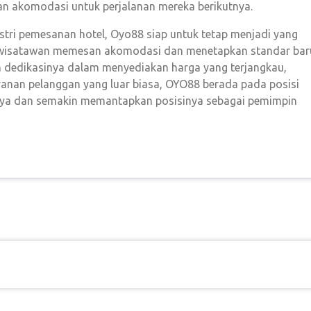
an akomodasi untuk perjalanan mereka berikutnya.
stri pemesanan hotel, Oyo88 siap untuk tetap menjadi yang
a wisatawan memesan akomodasi dan menetapkan standar bar
an dedikasinya dalam menyediakan harga yang terjangkau,
anan pelanggan yang luar biasa, OYO88 berada pada posisi
nya dan semakin memantapkan posisinya sebagai pemimpin