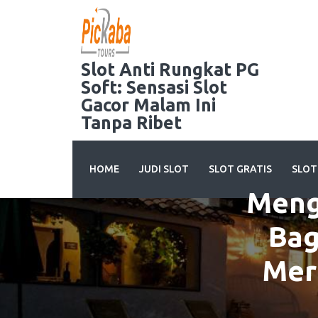
Skip
to
content
Slot Anti Rungkat PG
Soft: Sensasi Slot
Gacor Malam Ini
Tanpa Ribet
HOME
JUDI SLOT
SLOT GRATIS
SLOT
Meng
Bag
Mer