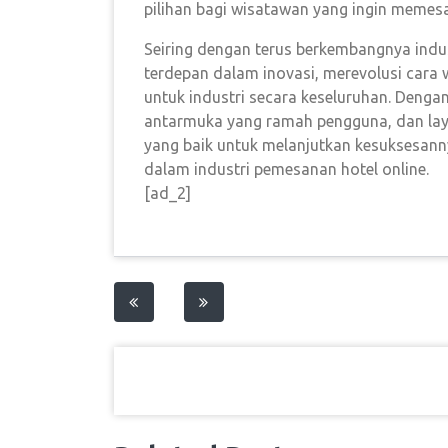
pilihan bagi wisatawan yang ingin memes
Seiring dengan terus berkembangnya indu
terdepan dalam inovasi, merevolusi car
untuk industri secara keseluruhan. Deng
antarmuka yang ramah pengguna, dan lay
yang baik untuk melanjutkan kesuksesan
dalam industri pemesanan hotel online.
[ad_2]
Post
navigation