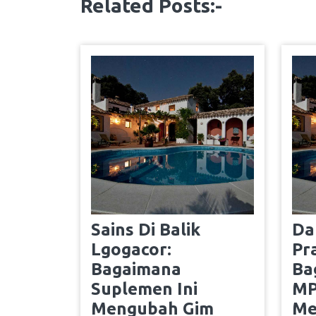
Related Posts:-
Sains Di Balik
Da
Lgogacor:
Pr
Bagaimana
Ba
Suplemen Ini
MP
Mengubah Gim
Me