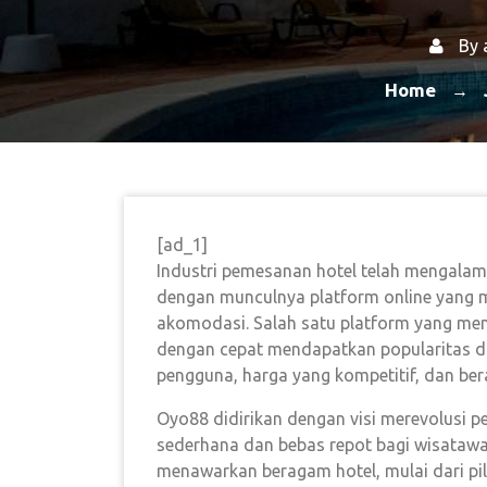
By
Home
→
[ad_1]
Industri pemesanan hotel telah mengalami
dengan munculnya platform online yang 
akomodasi. Salah satu platform yang memb
dengan cepat mendapatkan popularitas d
pengguna, harga yang kompetitif, dan bera
Oyo88 didirikan dengan visi merevolusi
sederhana dan bebas repot bagi wisataw
menawarkan beragam hotel, mulai dari pi