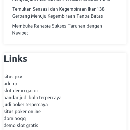
Temukan Sensasi dan Kegembiraan Ikan138:
Gerbang Menuju Kegembiraan Tanpa Batas
Membuka Rahasia Sukses Taruhan dengan
Navibet
Links
situs pkv
adu qq
slot demo gacor
bandar judi bola terpercaya
judi poker terpercaya
situs poker online
dominoqq
demo slot gratis