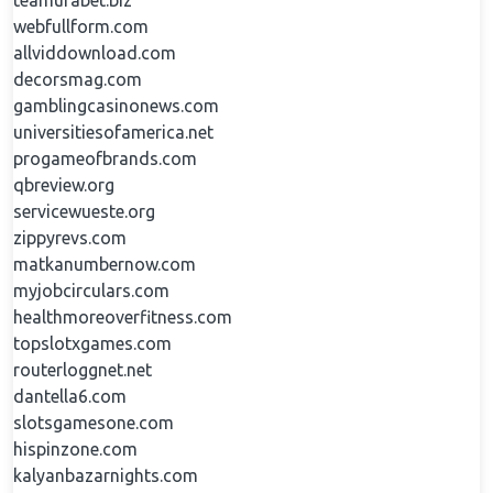
teamufabet.biz
webfullform.com
allviddownload.com
decorsmag.com
gamblingcasinonews.com
universitiesofamerica.net
progameofbrands.com
qbreview.org
servicewueste.org
zippyrevs.com
matkanumbernow.com
myjobcirculars.com
healthmoreoverfitness.com
topslotxgames.com
routerloggnet.net
dantella6.com
slotsgamesone.com
hispinzone.com
kalyanbazarnights.com