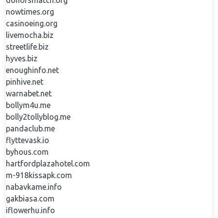
donorsmatch.org
nowtimes.org
casinoeing.org
livemocha.biz
streetlife.biz
hyves.biz
enoughinfo.net
pinhive.net
warnabet.net
bollym4u.me
bolly2tollyblog.me
pandaclub.me
flyttevask.io
byhous.com
hartfordplazahotel.com
m-918kissapk.com
nabavkame.info
gakbiasa.com
iflowerhu.info