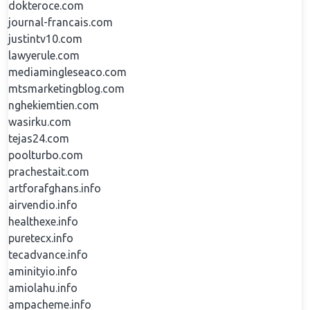
dokteroce.com
journal-francais.com
justintv10.com
lawyerule.com
mediamingleseaco.com
mtsmarketingblog.com
nghekiemtien.com
wasirku.com
tejas24.com
poolturbo.com
prachestait.com
artforafghans.info
airvendio.info
healthexe.info
puretecx.info
tecadvance.info
aminityio.info
amiolahu.info
ampacheme.info