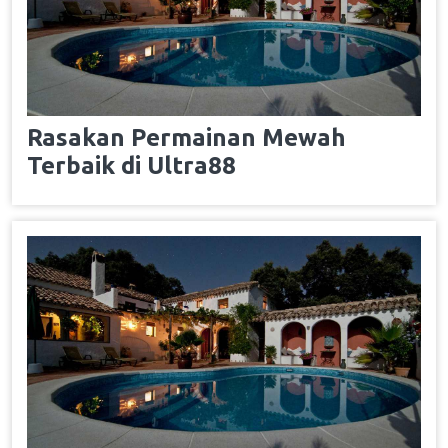
Rasakan Permainan Mewah
Terbaik di Ultra88