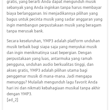
gratis, yang berarti Anda dapat mengunduh musik
sebanyak yang Anda inginkan tanpa harus membayar
biaya berlangganan. Ini menjadikannya pilihan yang
bagus untuk pecinta musik yang sadar anggaran yang
ingin membangun perpustakaan musik yang beragam
tanpa merusak bank.
Secara keseluruhan, YMP3 adalah platform unduhan
musik terbaik bagi siapa saja yang menyukai musik
dan ingin menikmatinya saat bepergian. Dengan
perpustakaan yang luas, antarmuka yang ramah
pengguna, unduhan audio berkualitas tinggi, dan
akses gratis, YMP3 adalah pilihan utama bagi
penggemar musik di mana-mana. Jadi mengapa
menunggu? Mulailah mengunduh lagu favorit Anda
hari ini dan nikmati kebahagiaan musikal tanpa akhir
dengan YMP3.
[ad_2]