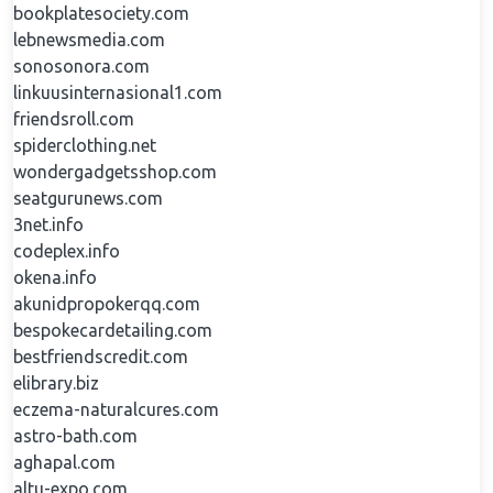
bookplatesociety.com
lebnewsmedia.com
sonosonora.com
linkuusinternasional1.com
friendsroll.com
spiderclothing.net
wondergadgetsshop.com
seatgurunews.com
3net.info
codeplex.info
okena.info
akunidpropokerqq.com
bespokecardetailing.com
bestfriendscredit.com
elibrary.biz
eczema-naturalcures.com
astro-bath.com
aghapal.com
altu-expo.com