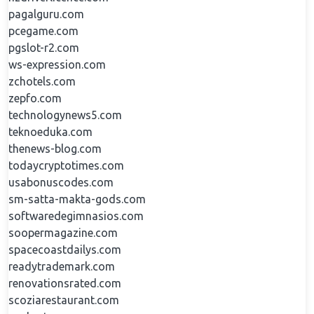
pagalguru.com
pcegame.com
pgslot-r2.com
ws-expression.com
zchotels.com
zepfo.com
technologynews5.com
teknoeduka.com
thenews-blog.com
todaycryptotimes.com
usabonuscodes.com
sm-satta-makta-gods.com
softwaredegimnasios.com
soopermagazine.com
spacecoastdailys.com
readytrademark.com
renovationsrated.com
scoziarestaurant.com