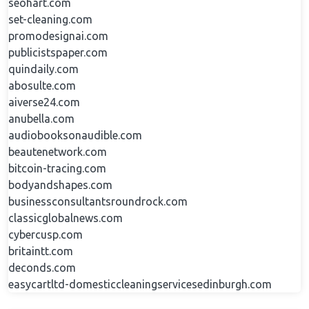
seohart.com
set-cleaning.com
promodesignai.com
publicistspaper.com
quindaily.com
abosulte.com
aiverse24.com
anubella.com
audiobooksonaudible.com
beautenetwork.com
bitcoin-tracing.com
bodyandshapes.com
businessconsultantsroundrock.com
classicglobalnews.com
cybercusp.com
britaintt.com
deconds.com
easycartltd-domesticcleaningservicesedinburgh.com