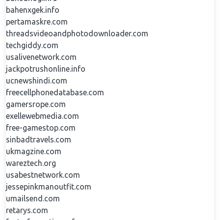
bahenxgek.info
pertamaskre.com
threadsvideoandphotodownloader.com
techgiddy.com
usalivenetwork.com
jackpotrushonline.info
ucnewshindi.com
freecellphonedatabase.com
gamersrope.com
exellewebmedia.com
free-gamestop.com
sinbadtravels.com
ukmagzine.com
wareztech.org
usabestnetwork.com
jessepinkmanoutfit.com
umailsend.com
retarys.com