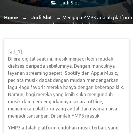
Judi Slot
Home
Judi Slot
→
→ Mengapa YMP3 adalah platform
unduhan musik terbaik
[ad_1]
Di era digital saat ini, musik menjadi lebih mudah
diakses daripada sebelumnya. Dengan munculnya
layanan streaming seperti Spotify dan Apple Music,
pecinta musik dapat dengan mudah mendengarkan
lagu -lagu favorit mereka hanya dengan beberapa klik.
Namun, bagi mereka yang lebih suka mengunduh
musik dan mendengarkannya secara offline,
menemukan platform yang andal dan nyaman bisa
menjadi tantangan. Di sinilah YMP3 masuk.
YMP3 adalah platform unduhan musik terbaik yang