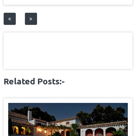
Post
navigation
Related Posts:-