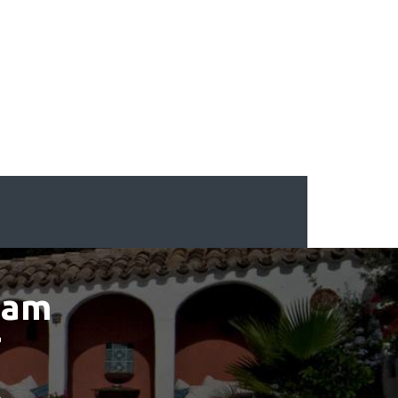
gam
7