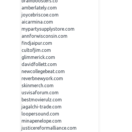
brainboosters.co
amberlately.com
joycebriscoe.com
aicarmina.com
mypartysupplystore.com
annforwisconsin.com
findjaipur.com
cultofjim.com
glimmerick.com
davidfollett.com
newcollegebeat.com
reverbnewyork.com
skinmerch.com
usvisaforum.com
bestmovierulz.com
jagalchi-trade.com
loopersound.com
minapenelope.com
justicereformalliance.com