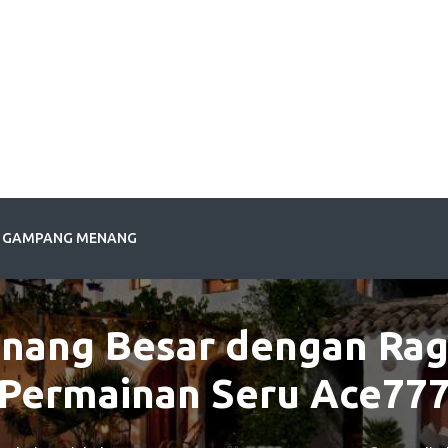
 GAMPANG MENANG
nang Besar dengan Ra
Permainan Seru Ace77