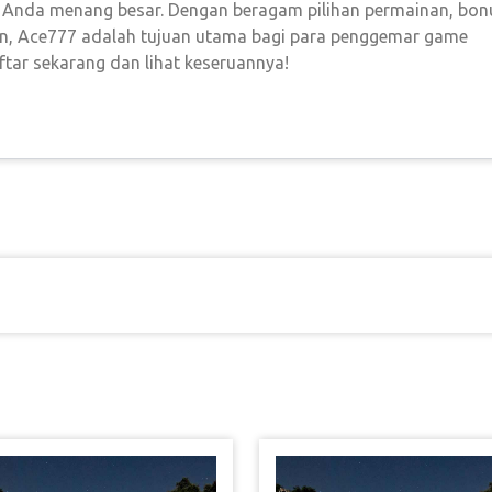
 Anda menang besar. Dengan beragam pilihan permainan, bon
n, Ace777 adalah tujuan utama bagi para penggemar game
ftar sekarang dan lihat keseruannya!