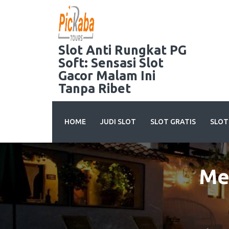
Skip
to
content
Slot Anti Rungkat PG
Soft: Sensasi Slot
Gacor Malam Ini
Tanpa Ribet
HOME
JUDI SLOT
SLOT GRATIS
SLOT
Me