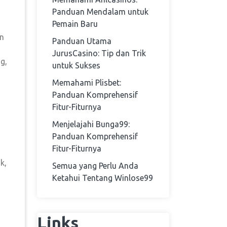
Panduan Mendalam untuk
Pemain Baru
n
Panduan Utama
JurusCasino: Tip dan Trik
g,
untuk Sukses
Memahami Plisbet:
Panduan Komprehensif
Fitur-Fiturnya
Menjelajahi Bunga99:
Panduan Komprehensif
Fitur-Fiturnya
k,
Semua yang Perlu Anda
Ketahui Tentang Winlose99
Links