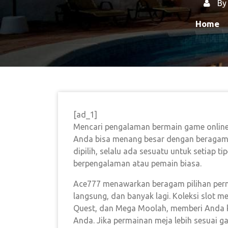
B
Home
[ad_1]
Mencari pengalaman bermain game online
Anda bisa menang besar dengan beragam
dipilih, selalu ada sesuatu untuk setiap 
berpengalaman atau pemain biasa.
Ace777 menawarkan beragam pilihan perm
langsung, dan banyak lagi. Koleksi slot m
Quest, dan Mega Moolah, memberi Anda k
Anda. Jika permainan meja lebih sesuai g