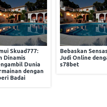
mui Skuad777:
Bebaskan Sensas
m Dinamis
Judi Online den
ngambil Dunia
s78bet
rmainan dengan
beri Badai