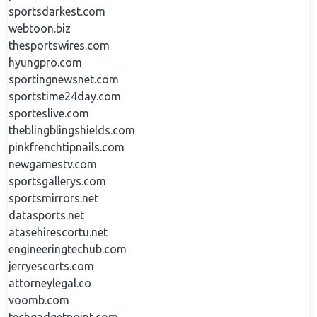
sportsdarkest.com
webtoon.biz
thesportswires.com
hyungpro.com
sportingnewsnet.com
sportstime24day.com
sporteslive.com
theblingblingshields.com
pinkfrenchtipnails.com
newgamestv.com
sportsgallerys.com
sportsmirrors.net
datasports.net
atasehirescortu.net
engineeringtechub.com
jerryescorts.com
attorneylegal.co
voomb.com