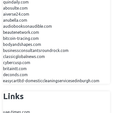
quindaily.com
abosulte.com
aiverse24.com
anubella.com
audiobooksonaudible.com
beautenetwork.com
bitcoin-tracing.com
bodyandshapes.com
businessconsultantsroundrock.com
classicglobalnews.com
cybercusp.com
britaintt.com
deconds.com
easycartltd-domesticcleaningservicesedinburgh.com
Links
uae-times.com