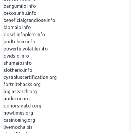
bangumiio.info
bekosunhu.info
beneficialgrandiose.info
blomaio.info
dosellinfoplete.info
podtubeio.info
powerfulvolatile.info
qvidsio.info
shumaio.info
slotherio.info
cysapluscertification.org
fortnitehacks.org
loginsearch.org
aodecor.org
donorsmatch.org
nowtimes.org
casinoeing.org
livemocha.biz