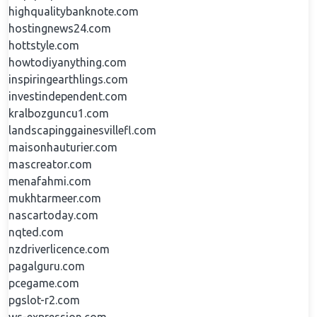
highqualitybanknote.com
hostingnews24.com
hottstyle.com
howtodiyanything.com
inspiringearthlings.com
investindependent.com
kralbozguncu1.com
landscapinggainesvillefl.com
maisonhauturier.com
mascreator.com
menafahmi.com
mukhtarmeer.com
nascartoday.com
nqted.com
nzdriverlicence.com
pagalguru.com
pcegame.com
pgslot-r2.com