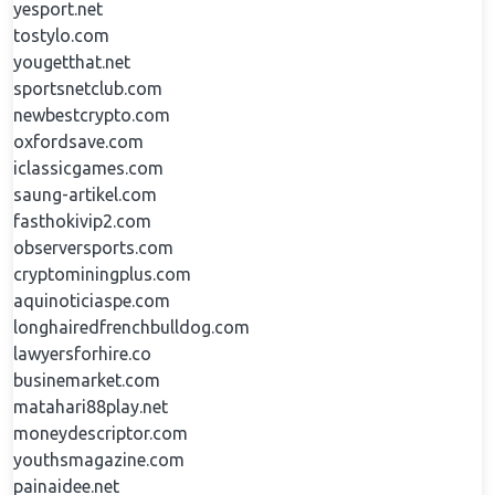
yesport.net
tostylo.com
yougetthat.net
sportsnetclub.com
newbestcrypto.com
oxfordsave.com
iclassicgames.com
saung-artikel.com
fasthokivip2.com
observersports.com
cryptominingplus.com
aquinoticiaspe.com
longhairedfrenchbulldog.com
lawyersforhire.co
businemarket.com
matahari88play.net
moneydescriptor.com
youthsmagazine.com
painaidee.net