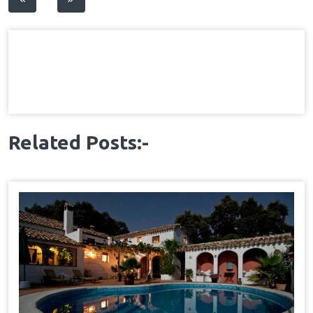
navigation
Related Posts:-