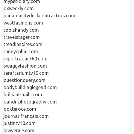
mypet-diary.com
oxweekly.com
panamacitydeckcontractors.com
westfashions.com
toolshandy.com
travelstager.com
trendinspires.com
rannyephul.com
reportradar360.com
swaggyfashion.com
taraftariumtv10.com
questionquery.com
bodybuildinglegend.com
brilliant-nails.com
dandr-photography.com
dokteroce.com
journal-francais.com
justintv10.com
lawyerule.com