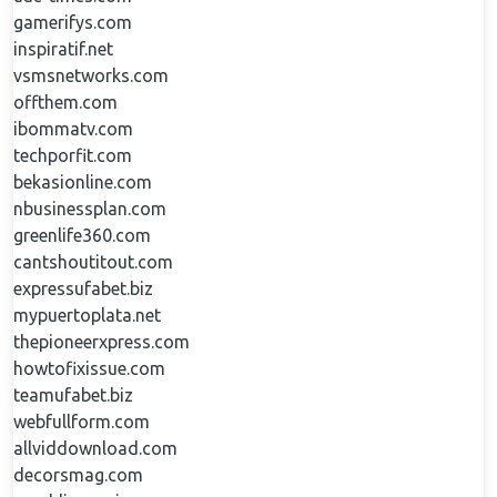
gamerifys.com
inspiratif.net
vsmsnetworks.com
offthem.com
ibommatv.com
techporfit.com
bekasionline.com
nbusinessplan.com
greenlife360.com
cantshoutitout.com
expressufabet.biz
mypuertoplata.net
thepioneerxpress.com
howtofixissue.com
teamufabet.biz
webfullform.com
allviddownload.com
decorsmag.com