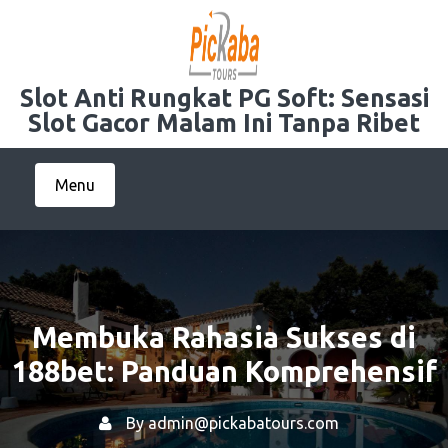
Skip
to
content
Slot Anti Rungkat PG Soft: Sensasi
Slot Gacor Malam Ini Tanpa Ribet
Menu
Membuka Rahasia Sukses di
188bet: Panduan Komprehensif
By
admin@pickabatours.com