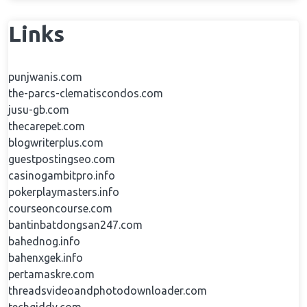
Links
punjwanis.com
the-parcs-clematiscondos.com
jusu-gb.com
thecarepet.com
blogwriterplus.com
guestpostingseo.com
casinogambitpro.info
pokerplaymasters.info
courseoncourse.com
bantinbatdongsan247.com
bahednog.info
bahenxgek.info
pertamaskre.com
threadsvideoandphotodownloader.com