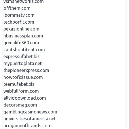
vsmsnetworks.com
offthem.com
ibommatv.com
techporfit.com
bekasionline.com
nbusinessplan.com
greenlife360.com
cantshoutitout.com
expressufabet.biz
mypuertoplata.net
thepioneerxpress.com
howtofixissue.com
teamufabet.biz
webfullform.com
allviddownload.com
decorsmag.com
gamblingcasinonews.com
universitiesofamerica.net
progameofbrands.com