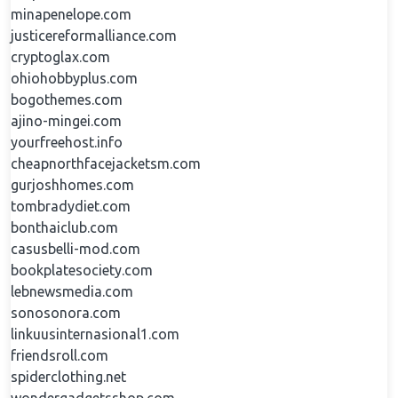
minapenelope.com
justicereformalliance.com
cryptoglax.com
ohiohobbyplus.com
bogothemes.com
ajino-mingei.com
yourfreehost.info
cheapnorthfacejacketsm.com
gurjoshhomes.com
tombradydiet.com
bonthaiclub.com
casusbelli-mod.com
bookplatesociety.com
lebnewsmedia.com
sonosonora.com
linkuusinternasional1.com
friendsroll.com
spiderclothing.net