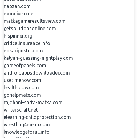
nabzah.com
mongive.com
matkagameresultsview.com
getsolutionsonline.com
hispinner.org
criticalinsurance.info
nokariposter.com
kalyan-guessing-nightplay.com
gameofpanels.com
androidappsdownloader.com
usetimenow.com
healthblow.com
gohelpmate.com
rajdhani-satta-matka.com
writerscraft.net
elearning-childprotection.com
wrestling4mena.com
knowledgeforall.info