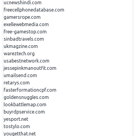
ucnewshindi.com
freecellphonedatabase.com
gamersrope.com
exellewebmedia.com
free-gamestop.com
sinbadtravels.com
ukmagzine.com
wareztech.org
usabestnetwork.com
jessepinkmanoutfit.com
umailsend.com
retarys.com
fasterformationcpf.com
goldensnuggles.com
lookbattlemap.com
buyrdpservice.com
yesport.net
tostylo.com
yougetthat.net