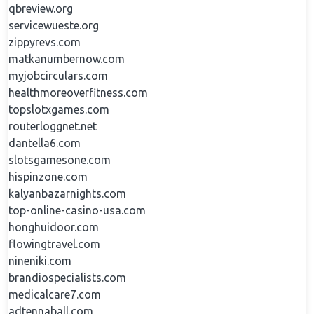
qbreview.org
servicewueste.org
zippyrevs.com
matkanumbernow.com
myjobcirculars.com
healthmoreoverfitness.com
topslotxgames.com
routerloggnet.net
dantella6.com
slotsgamesone.com
hispinzone.com
kalyanbazarnights.com
top-online-casino-usa.com
honghuidoor.com
flowingtravel.com
nineniki.com
brandiospecialists.com
medicalcare7.com
adtennaball.com