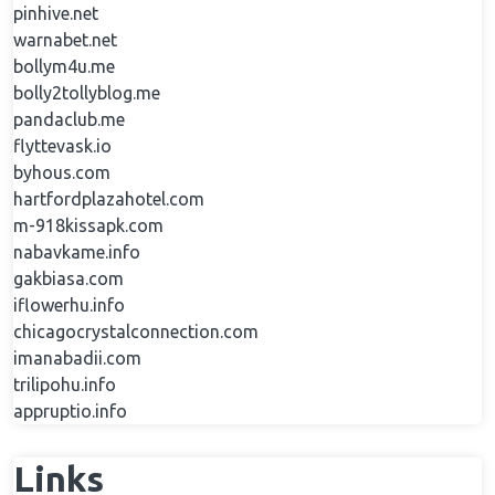
pinhive.net
warnabet.net
bollym4u.me
bolly2tollyblog.me
pandaclub.me
flyttevask.io
byhous.com
hartfordplazahotel.com
m-918kissapk.com
nabavkame.info
gakbiasa.com
iflowerhu.info
chicagocrystalconnection.com
imanabadii.com
trilipohu.info
appruptio.info
Links