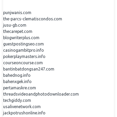
punjwanis.com
the-parcs-clematiscondos.com
jusu-gb.com
thecarepet.com
blogwriterplus.com
guestpostingseo.com
casinogambitpro.info
pokerplaymasters.info
courseoncourse.com
bantinbatdongsan247.com
bahednog.info
bahenxgek.info
pertamaskre.com
threadsvideoandphotodownloader.com
techgiddy.com
usalivenetwork.com
jackpotrushonline.info