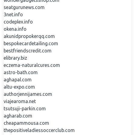
wondergadgetsshop.com
seatgurunews.com
3net.info
codeplex.info
okena.info
akunidpropokerqq.com
bespokecardetailing.com
bestfriendscredit.com
elibrary.biz
eczema-naturalcures.com
astro-bath.com
aghapal.com
altu-expo.com
authorjennijames.com
viajearoma.net
tsutsuji-parkin.com
agharab.com
cheapammousa.com
thepositiveladiessoccerclub.com