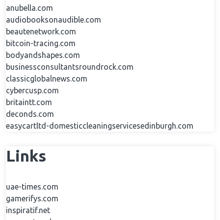
anubella.com
audiobooksonaudible.com
beautenetwork.com
bitcoin-tracing.com
bodyandshapes.com
businessconsultantsroundrock.com
classicglobalnews.com
cybercusp.com
britaintt.com
deconds.com
easycartltd-domesticcleaningservicesedinburgh.com
Links
uae-times.com
gamerifys.com
inspiratif.net