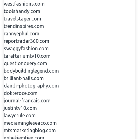
westfashions.com
toolshandy.com
travelstager.com
trendinspires.com
rannyephul.com
reportradar360.com
swaggyfashion.com
taraftariumtv10.com
questionquery.com
bodybuildinglegend.com
brilliant-nails.com
dandr-photography.com
dokteroce.com
journal-francais.com
justintv10.com
lawyerule.com
mediamingleseaco.com
mtsmarketingblog.com
nghekiemtien.com