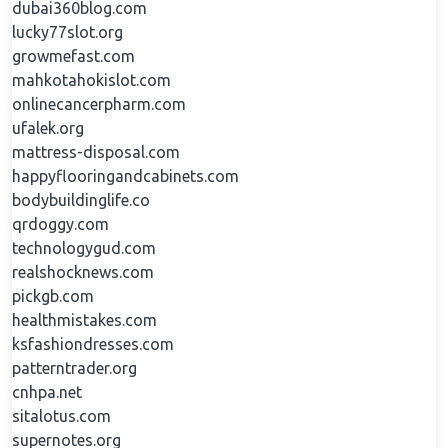
dubai360blog.com
lucky77slot.org
growmefast.com
mahkotahokislot.com
onlinecancerpharm.com
ufalek.org
mattress-disposal.com
happyflooringandcabinets.com
bodybuildinglife.co
qrdoggy.com
technologygud.com
realshocknews.com
pickgb.com
healthmistakes.com
ksfashiondresses.com
patterntrader.org
cnhpa.net
sitalotus.com
supernotes.org