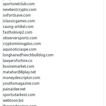
sportsnetclub.com
newbestcrypto.com
oxfordsave.com
iclassicgames.com
saung-artikel.com
fasthokivip2.com
observersports.com
cryptominingplus.com
aquinoticiaspe.com
longhairedfrenchbulldog.com
lawyersforhire.co
businemarket.com
matahari88play.net
moneydescriptor.com
youthsmagazine.com
painaidee.net
sportsdarkest.com
webtoon.biz