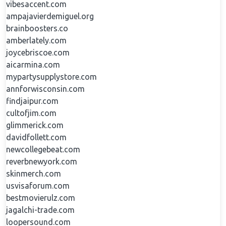
vibesaccent.com
ampajavierdemiguel.org
brainboosters.co
amberlately.com
joycebriscoe.com
aicarmina.com
mypartysupplystore.com
annforwisconsin.com
findjaipur.com
cultofjim.com
glimmerick.com
davidfollett.com
newcollegebeat.com
reverbnewyork.com
skinmerch.com
usvisaforum.com
bestmovierulz.com
jagalchi-trade.com
loopersound.com