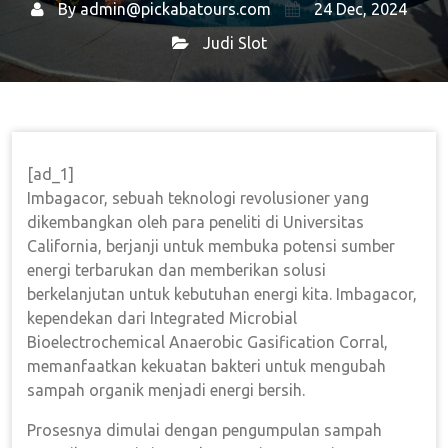
By
admin@pickabatours.com
24 Dec, 2024
Judi Slot
Home
Judi Slot
→
→ Membuka Potensi Imbagacor:
Solusi Berkelanjutan untuk Kebutuhan Energi
[ad_1]
Imbagacor, sebuah teknologi revolusioner yang
dikembangkan oleh para peneliti di Universitas
California, berjanji untuk membuka potensi sumber
energi terbarukan dan memberikan solusi
berkelanjutan untuk kebutuhan energi kita. Imbagacor,
kependekan dari Integrated Microbial
Bioelectrochemical Anaerobic Gasification Corral,
memanfaatkan kekuatan bakteri untuk mengubah
sampah organik menjadi energi bersih.
Prosesnya dimulai dengan pengumpulan sampah