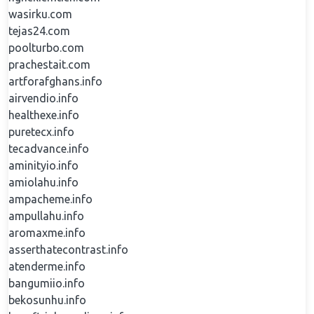
wasirku.com
tejas24.com
poolturbo.com
prachestait.com
artforafghans.info
airvendio.info
healthexe.info
puretecx.info
tecadvance.info
aminityio.info
amiolahu.info
ampacheme.info
ampullahu.info
aromaxme.info
asserthatecontrast.info
atenderme.info
bangumiio.info
bekosunhu.info