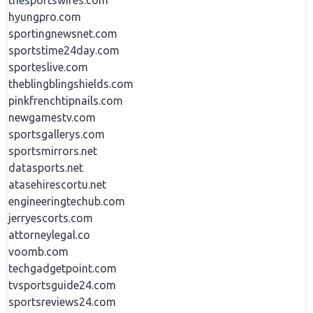
thesportswires.com
hyungpro.com
sportingnewsnet.com
sportstime24day.com
sporteslive.com
theblingblingshields.com
pinkfrenchtipnails.com
newgamestv.com
sportsgallerys.com
sportsmirrors.net
datasports.net
atasehirescortu.net
engineeringtechub.com
jerryescorts.com
attorneylegal.co
voomb.com
techgadgetpoint.com
tvsportsguide24.com
sportsreviews24.com