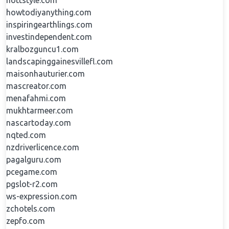
hottstyle.com
howtodiyanything.com
inspiringearthlings.com
investindependent.com
kralbozguncu1.com
landscapinggainesvillefl.com
maisonhauturier.com
mascreator.com
menafahmi.com
mukhtarmeer.com
nascartoday.com
nqted.com
nzdriverlicence.com
pagalguru.com
pcegame.com
pgslot-r2.com
ws-expression.com
zchotels.com
zepfo.com