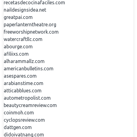
recetasdecocinafaciles.com
naildesignsidea.net
greatpai.com
paperlanterntheatre.org
freeworshipnetwork.com
watercraftllc.com
abourge.com
afiliixs.com
alharammallz.com
americanbulletins.com
asespares.com
arabianstime.com
atticabblues.com
autometropolist.com
beautycreamreview.com
coinmoh.com
cyclopsreview.com
dattgen.com
didoivatnang.com