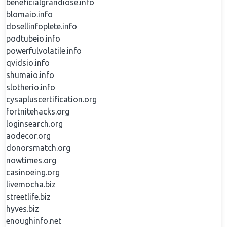
beneficialgrandiose.info
blomaio.info
dosellinfoplete.info
podtubeio.info
powerfulvolatile.info
qvidsio.info
shumaio.info
slotherio.info
cysapluscertification.org
fortnitehacks.org
loginsearch.org
aodecor.org
donorsmatch.org
nowtimes.org
casinoeing.org
livemocha.biz
streetlife.biz
hyves.biz
enoughinfo.net