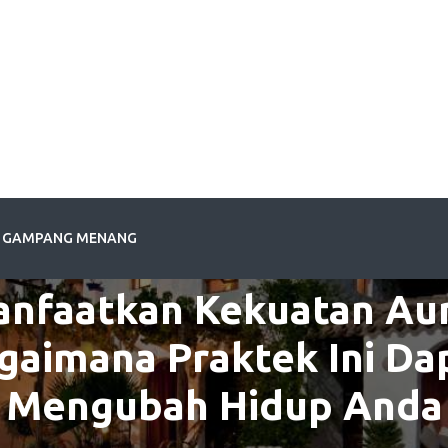
 GAMPANG MENANG
nfaatkan Kekuatan Aur
gaimana Praktek Ini Da
Mengubah Hidup Anda