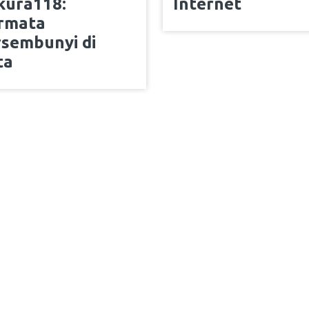
kura118:
Internet
rmata
rsembunyi di
ta