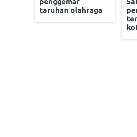
penggemar
Sa
taruhan olahraga
pe
te
ko