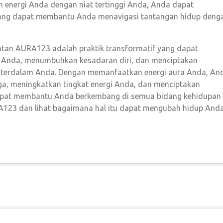
 energi Anda dengan niat tertinggi Anda, Anda dapat
yang dapat membantu Anda menavigasi tantangan hidup deng
tan AURA123 adalah praktik transformatif yang dapat
Anda, menumbuhkan kesadaran diri, dan menciptakan
n terdalam Anda. Dengan memanfaatkan energi aura Anda, An
, meningkatkan tingkat energi Anda, dan menciptakan
apat membantu Anda berkembang di semua bidang kehidupan
123 dan lihat bagaimana hal itu dapat mengubah hidup And