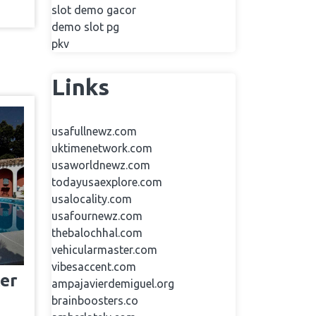
slot demo gacor
demo slot pg
pkv
Links
usafullnewz.com
uktimenetwork.com
usaworldnewz.com
todayusaexplore.com
usalocality.com
usafournewz.com
thebalochhal.com
vehicularmaster.com
vibesaccent.com
cer
ampajavierdemiguel.org
brainboosters.co