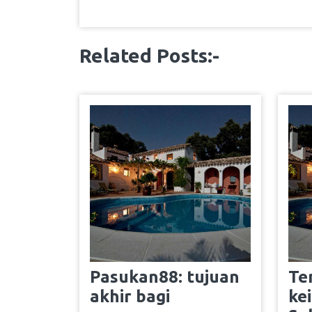
Related Posts:-
Pasukan88: tujuan
Te
akhir bagi
ke