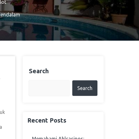
lot
mendalam
Search
.
Search
tuk
Recent Posts
a
Memahami Ahlcasinos: