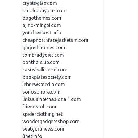
cryptoglax.com
ohiohobbyplus.com
bogothemes.com
ajino-mingei.com
yourfreehost.info
cheapnorthfacejacketsm.com
gurjoshhomes.com
tombradydiet.com
bonthaiclub.com
casusbelli-mod.com
bookplatesociety.com
lebnewsmedia.com
sonosonora.com
linkuusinternasional1.com
friendsroll.com
spiderclothing.net
wondergadgetsshop.com
seatgurunews.com
3net.info