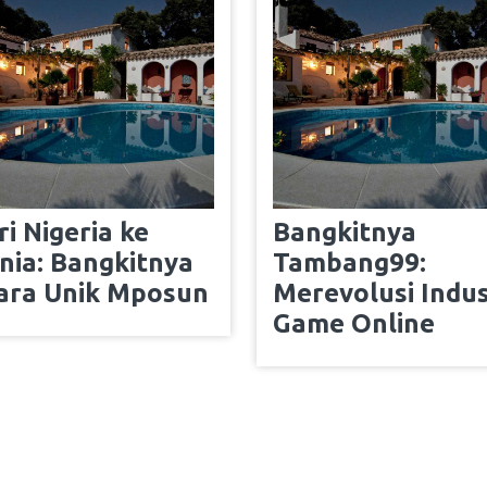
ri Nigeria ke
Bangkitnya
nia: Bangkitnya
Tambang99:
ara Unik Mposun
Merevolusi Indus
Game Online