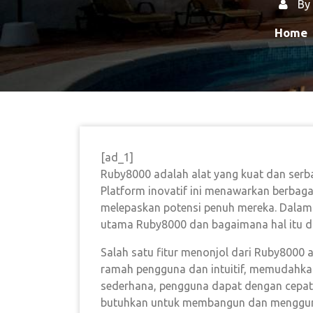
By
Home
[ad_1]
Ruby8000 adalah alat yang kuat dan serb
Platform inovatif ini menawarkan berbag
melepaskan potensi penuh mereka. Dalam u
utama Ruby8000 dan bagaimana hal itu d
Salah satu fitur menonjol dari Ruby8000
ramah pengguna dan intuitif, memudahka
sederhana, pengguna dapat dengan cepat
butuhkan untuk membangun dan mengguna