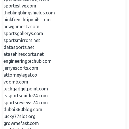
sporteslive.com
theblingblingshields.com
pinkfrenchtipnails.com
newgamestv.com
sportsgallerys.com
sportsmirrors.net
datasports.net
atasehirescortu.net
engineeringtechub.com
jerryescorts.com
attorneylegal.co
voomb.com
techgadgetpoint.com
tvsportsguide24.com
sportsreviews24.com
dubai360blog.com
lucky77slot.org
growmefast.com