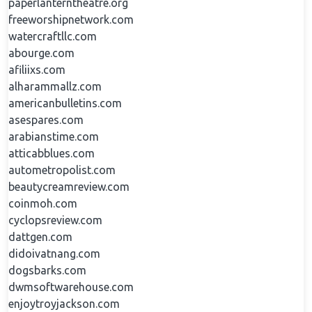
paperlanterntheatre.org
freeworshipnetwork.com
watercraftllc.com
abourge.com
afiliixs.com
alharammallz.com
americanbulletins.com
asespares.com
arabianstime.com
atticabblues.com
autometropolist.com
beautycreamreview.com
coinmoh.com
cyclopsreview.com
dattgen.com
didoivatnang.com
dogsbarks.com
dwmsoftwarehouse.com
enjoytroyjackson.com