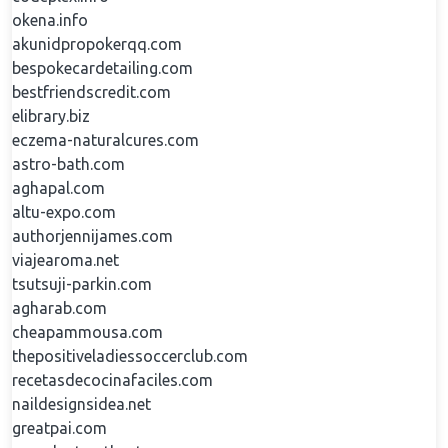
okena.info
akunidpropokerqq.com
bespokecardetailing.com
bestfriendscredit.com
elibrary.biz
eczema-naturalcures.com
astro-bath.com
aghapal.com
altu-expo.com
authorjennijames.com
viajearoma.net
tsutsuji-parkin.com
agharab.com
cheapammousa.com
thepositiveladiessoccerclub.com
recetasdecocinafaciles.com
naildesignsidea.net
greatpai.com