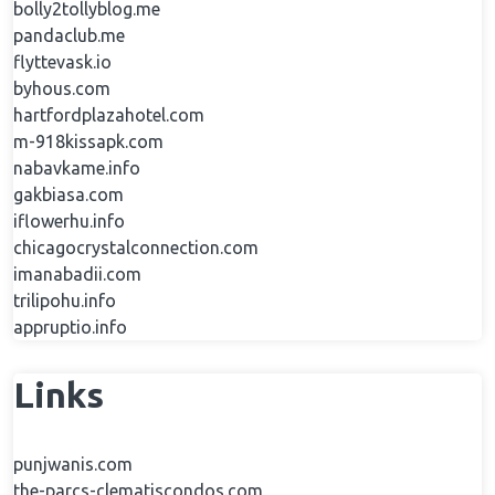
bolly2tollyblog.me
pandaclub.me
flyttevask.io
byhous.com
hartfordplazahotel.com
m-918kissapk.com
nabavkame.info
gakbiasa.com
iflowerhu.info
chicagocrystalconnection.com
imanabadii.com
trilipohu.info
appruptio.info
Links
punjwanis.com
the-parcs-clematiscondos.com