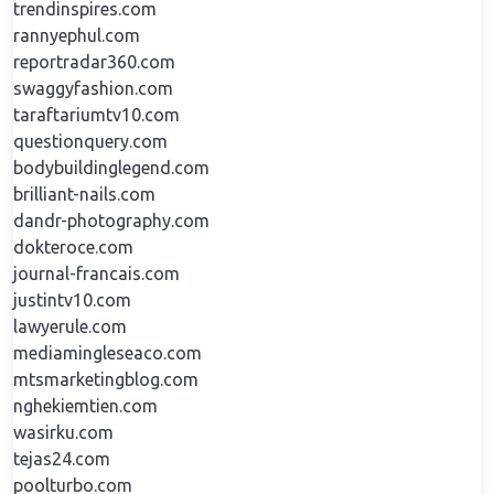
trendinspires.com
rannyephul.com
reportradar360.com
swaggyfashion.com
taraftariumtv10.com
questionquery.com
bodybuildinglegend.com
brilliant-nails.com
dandr-photography.com
dokteroce.com
journal-francais.com
justintv10.com
lawyerule.com
mediamingleseaco.com
mtsmarketingblog.com
nghekiemtien.com
wasirku.com
tejas24.com
poolturbo.com