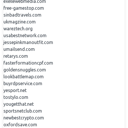
exellewebmedia.com
free-gamestop.com
sinbadtravels.com
ukmagzine.com
wareztech.org
usabestnetwork.com
jessepinkmanoutfit.com
umailsend.com
retarys.com
fasterformationcpf.com
goldensnuggles.com
lookbattlemap.com
buyrdpservice.com
yesport.net
tostylo.com
yougetthat.net
sportsnetclub.com
newbestcrypto.com
oxfordsave.com