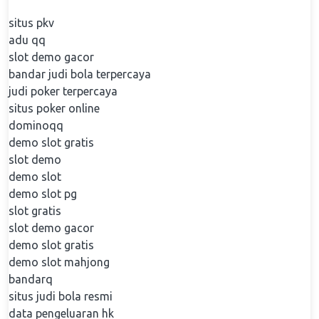
situs pkv
adu qq
slot demo gacor
bandar judi bola terpercaya
judi poker terpercaya
situs poker online
dominoqq
demo slot gratis
slot demo
demo slot
demo slot pg
slot gratis
slot demo gacor
demo slot gratis
demo slot mahjong
bandarq
situs judi bola resmi
data pengeluaran hk