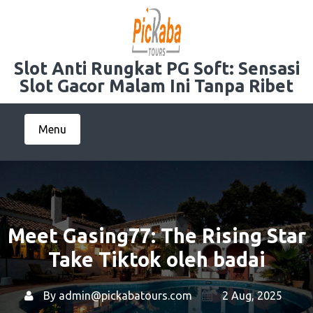
Skip
to
content
Slot Anti Rungkat PG Soft: Sensasi
Slot Gacor Malam Ini Tanpa Ribet
Menu
Meet Gasing77: The Rising Star
Take Tiktok oleh badai
By
admin@pickabatours.com
2 Aug, 2025