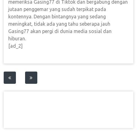
memeriksa Gasing77 di Tiktok dan bergabung dengan
jutaan penggemar yang sudah terpikat pada
kontennya. Dengan bintangnya yang sedang
meningkat, tidak ada yang tahu seberapa jauh
Gasing77 akan pergi di dunia media sosial dan
hiburan.
[ad_2]
Post
navigation