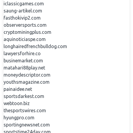
iclassicgames.com
saung-artikel.com
fasthokivip2.com
observersports.com
cryptominingplus.com
aquinoticiaspe.com
longhairedfrenchbulldog.com
lawyersforhire.co
businemarket.com
matahari88play.net
moneydescriptor.com
youthsmagazine.com
painaidee.net
sportsdarkest.com
webtoon.biz
thesportswires.com
hyungpro.com
sportingnewsnet.com
sportstime24day.com