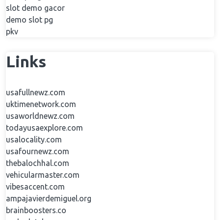
slot demo gacor
demo slot pg
pkv
Links
usafullnewz.com
uktimenetwork.com
usaworldnewz.com
todayusaexplore.com
usalocality.com
usafournewz.com
thebalochhal.com
vehicularmaster.com
vibesaccent.com
ampajavierdemiguel.org
brainboosters.co