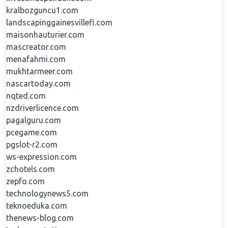
kralbozguncu1.com
landscapinggainesvillefl.com
maisonhauturier.com
mascreator.com
menafahmi.com
mukhtarmeer.com
nascartoday.com
nqted.com
nzdriverlicence.com
pagalguru.com
pcegame.com
pgslot-r2.com
ws-expression.com
zchotels.com
zepfo.com
technologynews5.com
teknoeduka.com
thenews-blog.com