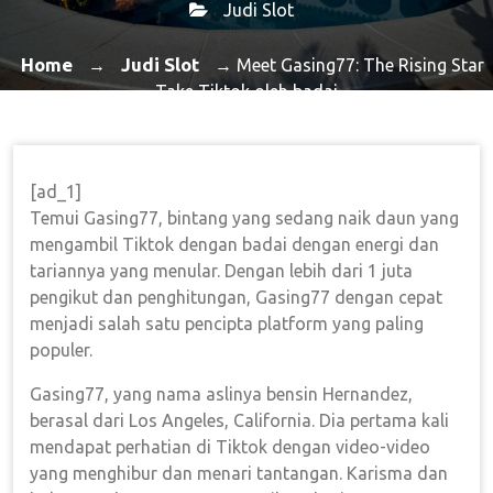
Judi Slot
Home
Judi Slot
→
→ Meet Gasing77: The Rising Star
Take Tiktok oleh badai
[ad_1]
Temui Gasing77, bintang yang sedang naik daun yang
mengambil Tiktok dengan badai dengan energi dan
tariannya yang menular. Dengan lebih dari 1 juta
pengikut dan penghitungan, Gasing77 dengan cepat
menjadi salah satu pencipta platform yang paling
populer.
Gasing77, yang nama aslinya bensin Hernandez,
berasal dari Los Angeles, California. Dia pertama kali
mendapat perhatian di Tiktok dengan video-video
yang menghibur dan menari tantangan. Karisma dan