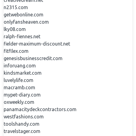
creativedream.net
n2315.com
getwebonline.com
onlyfansheaven.com
lky08.com
ralph-fiennes.net
fielder-maximum-discount.net
fitfllex.com
genesisbusinesscredit.com
inforuang.com
kindsmarket.com
luvelylife.com
macramb.com
mypet-diary.com
oxweekly.com
panamacitydeckcontractors.com
westfashions.com
toolshandy.com
travelstager.com