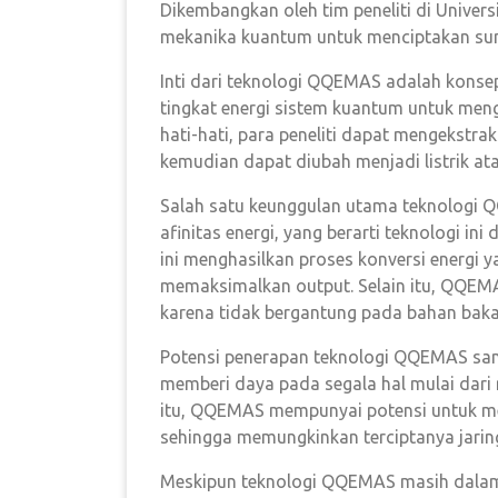
Dikembangkan oleh tim peneliti di Unive
mekanika kuantum untuk menciptakan sumb
Inti dari teknologi QQEMAS adalah konse
tingkat energi sistem kuantum untuk meng
hati-hati, para peneliti dapat mengekstrak
kemudian dapat diubah menjadi listrik at
Salah satu keunggulan utama teknolog
afinitas energi, yang berarti teknologi ini
ini menghasilkan proses konversi energi 
memaksimalkan output. Selain itu, QQEMA
karena tidak bergantung pada bahan bakar
Potensi penerapan teknologi QQEMAS sang
memberi daya pada segala hal mulai dari 
itu, QQEMAS mempunyai potensi untuk mer
sehingga memungkinkan terciptanya jaring
Meskipun teknologi QQEMAS masih dalam