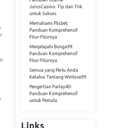
JurusCasino: Tip dan Trik
untuk Sukses
Memahami Plisbet:
a
Panduan Komprehensif
i
Fitur-Fiturnya
Menjelajahi Bunga99:
Panduan Komprehensif
al
Fitur-Fiturnya
Semua yang Perlu Anda
Ketahui Tentang Winlose99
Pengertian Parlay4D:
Panduan Komprehensif
n
untuk Pemula
Links