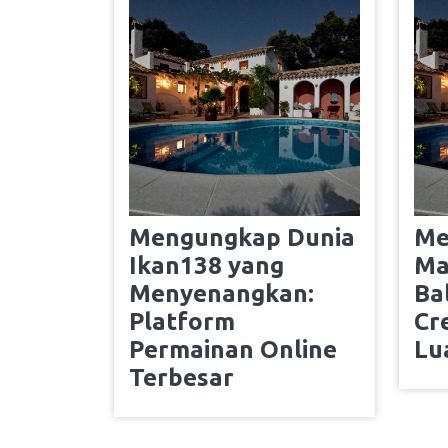
Mengungkap Dunia
Me
Ikan138 yang
Ma
Menyenangkan:
Ba
Platform
Cr
Permainan Online
Lu
Terbesar