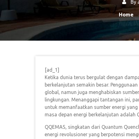
By
Home
[ad_1]
Ketika dunia terus bergulat dengan damp
berkelanjutan semakin besar. Penggunaan b
global, namun juga menghabiskan sumber
lingkungan. Menanggapi tantangan ini, p
untuk memanfaatkan sumber energi yang b
masa depan energi berkelanjutan adalah
QQEMAS, singkatan dari Quantum Quench E
energi revolusioner yang berpotensi men