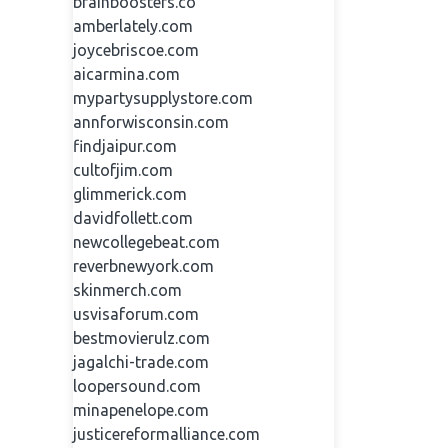
brainboosters.co
amberlately.com
joycebriscoe.com
aicarmina.com
mypartysupplystore.com
annforwisconsin.com
findjaipur.com
cultofjim.com
glimmerick.com
davidfollett.com
newcollegebeat.com
reverbnewyork.com
skinmerch.com
usvisaforum.com
bestmovierulz.com
jagalchi-trade.com
loopersound.com
minapenelope.com
justicereformalliance.com