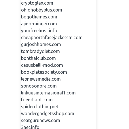
cryptoglax.com
ohiohobbyplus.com
bogothemes.com
ajino-mingei.com
yourfreehost.info
cheapnorthfacejacketsm.com
gurjoshhomes.com
tombradydiet.com
bonthaiclub.com
casusbelli-mod.com
bookplatesociety.com
lebnewsmedia.com
sonosonora.com
linkuusinternasional1.com
friendsroll.com
spiderclothing.net
wondergadgetsshop.com
seatgurunews.com
3net.info