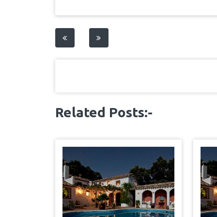
Post
navigation
Related Posts:-