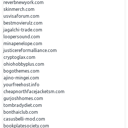
reverbnewyork.com
skinmerch.com
usvisaforum.com
bestmovierulz.com
jagalchi-trade.com
loopersound.com
minapenelope.com
justicereformalliance.com
cryptoglax.com
ohiohobbyplus.com
bogothemes.com
ajino-mingei.com
yourfreehost.info
cheapnorthfacejacketsm.com
gurjoshhomes.com
tombradydiet.com
bonthaiclub.com
casusbelli-mod.com
bookplatesociety.com