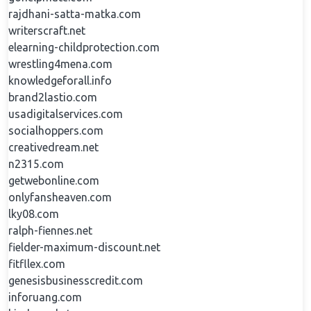
rajdhani-satta-matka.com
writerscraft.net
elearning-childprotection.com
wrestling4mena.com
knowledgeforall.info
brand2lastio.com
usadigitalservices.com
socialhoppers.com
creativedream.net
n2315.com
getwebonline.com
onlyfansheaven.com
lky08.com
ralph-fiennes.net
fielder-maximum-discount.net
fitfllex.com
genesisbusinesscredit.com
inforuang.com