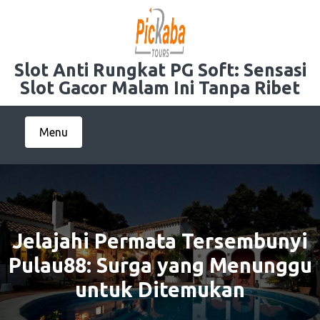
Skip
to
content
Slot Anti Rungkat PG Soft: Sensasi
Slot Gacor Malam Ini Tanpa Ribet
Menu
Jelajahi Permata Tersembunyi
Pulau88: Surga yang Menunggu
untuk Ditemukan