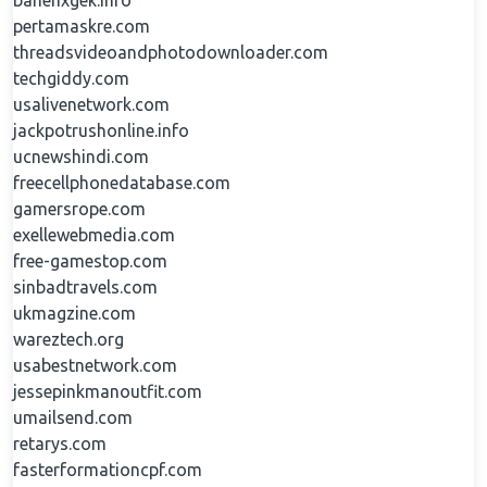
bahenxgek.info
pertamaskre.com
threadsvideoandphotodownloader.com
techgiddy.com
usalivenetwork.com
jackpotrushonline.info
ucnewshindi.com
freecellphonedatabase.com
gamersrope.com
exellewebmedia.com
free-gamestop.com
sinbadtravels.com
ukmagzine.com
wareztech.org
usabestnetwork.com
jessepinkmanoutfit.com
umailsend.com
retarys.com
fasterformationcpf.com