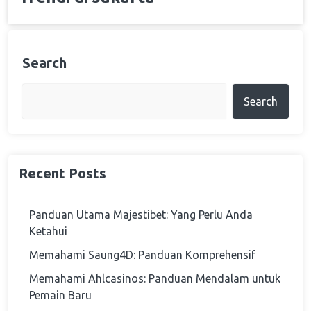
Search
Search
Recent Posts
Panduan Utama Majestibet: Yang Perlu Anda
Ketahui
Memahami Saung4D: Panduan Komprehensif
Memahami Ahlcasinos: Panduan Mendalam untuk
Pemain Baru