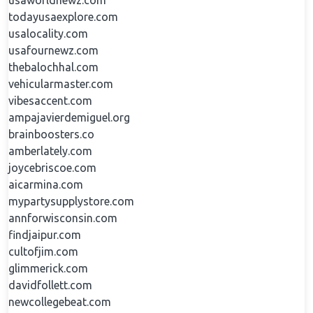
usaworldnewz.com
todayusaexplore.com
usalocality.com
usafournewz.com
thebalochhal.com
vehicularmaster.com
vibesaccent.com
ampajavierdemiguel.org
brainboosters.co
amberlately.com
joycebriscoe.com
aicarmina.com
mypartysupplystore.com
annforwisconsin.com
findjaipur.com
cultofjim.com
glimmerick.com
davidfollett.com
newcollegebeat.com