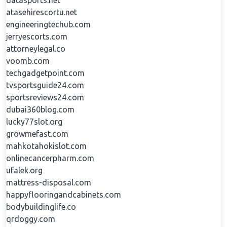
datasports.net
atasehirescortu.net
engineeringtechub.com
jerryescorts.com
attorneylegal.co
voomb.com
techgadgetpoint.com
tvsportsguide24.com
sportsreviews24.com
dubai360blog.com
lucky77slot.org
growmefast.com
mahkotahokislot.com
onlinecancerpharm.com
ufalek.org
mattress-disposal.com
happyflooringandcabinets.com
bodybuildinglife.co
qrdoggy.com