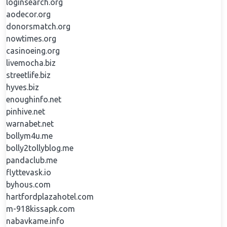
loginsearch.org
aodecor.org
donorsmatch.org
nowtimes.org
casinoeing.org
livemocha.biz
streetlife.biz
hyves.biz
enoughinfo.net
pinhive.net
warnabet.net
bollym4u.me
bolly2tollyblog.me
pandaclub.me
flyttevask.io
byhous.com
hartfordplazahotel.com
m-918kissapk.com
nabavkame.info