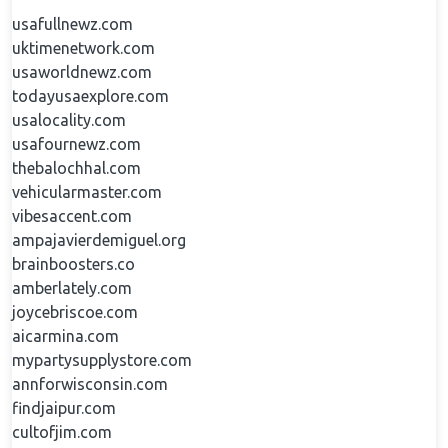
usafullnewz.com
uktimenetwork.com
usaworldnewz.com
todayusaexplore.com
usalocality.com
usafournewz.com
thebalochhal.com
vehicularmaster.com
vibesaccent.com
ampajavierdemiguel.org
brainboosters.co
amberlately.com
joycebriscoe.com
aicarmina.com
mypartysupplystore.com
annforwisconsin.com
findjaipur.com
cultofjim.com