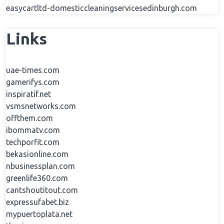
easycartltd-domesticcleaningservicesedinburgh.com
Links
uae-times.com
gamerifys.com
inspiratif.net
vsmsnetworks.com
offthem.com
ibommatv.com
techporfit.com
bekasionline.com
nbusinessplan.com
greenlife360.com
cantshoutitout.com
expressufabet.biz
mypuertoplata.net