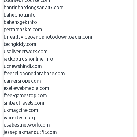
courseoncourse.com
bantinbatdongsan247.com
bahednog.info
bahenxgek.info
pertamaskre.com
threadsvideoandphotodownloader.com
techgiddy.com
usalivenetwork.com
jackpotrushonline.info
ucnewshindi.com
freecellphonedatabase.com
gamersrope.com
exellewebmedia.com
free-gamestop.com
sinbadtravels.com
ukmagzine.com
wareztech.org
usabestnetwork.com
jessepinkmanoutfit.com