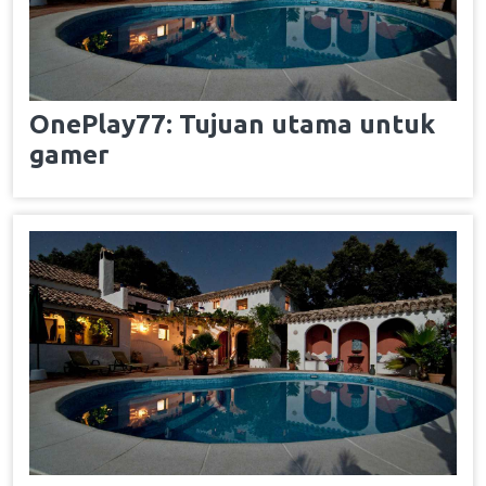
OnePlay77: Tujuan utama untuk
gamer