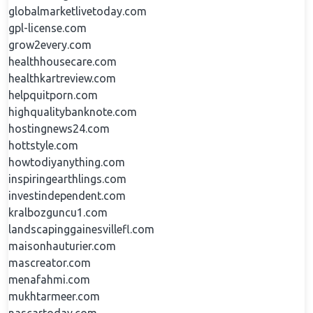
globalmarketlivetoday.com
gpl-license.com
grow2every.com
healthhousecare.com
healthkartreview.com
helpquitporn.com
highqualitybanknote.com
hostingnews24.com
hottstyle.com
howtodiyanything.com
inspiringearthlings.com
investindependent.com
kralbozguncu1.com
landscapinggainesvillefl.com
maisonhauturier.com
mascreator.com
menafahmi.com
mukhtarmeer.com