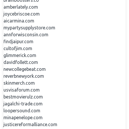
brainboosters.co
amberlately.com
joycebriscoe.com
aicarmina.com
mypartysupplystore.com
annforwisconsin.com
findjaipur.com
cultofjim.com
glimmerick.com
davidfollett.com
newcollegebeat.com
reverbnewyork.com
skinmerch.com
usvisaforum.com
bestmovierulz.com
jagalchi-trade.com
loopersound.com
minapenelope.com
justicereformalliance.com