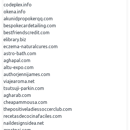
codeplex.info
okena.info
akunidpropokerqq.com
bespokecardetailing.com
bestfriendscredit.com
elibrary.biz
eczema-naturalcures.com
astro-bath.com
aghapal.com
altu-expo.com
authorjennijames.com
viajearoma.net
tsutsuji-parkin.com
agharab.com
cheapammousa.com
thepositiveladiessoccerclub.com
recetasdecocinafaciles.com
naildesignsidea.net