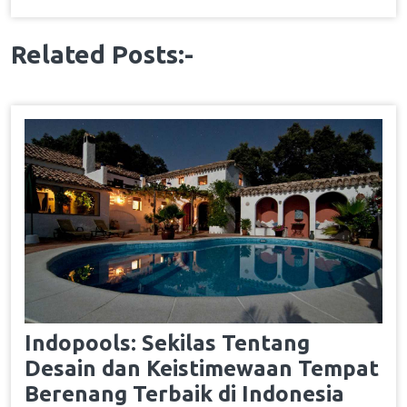
Related Posts:-
Indopools: Sekilas Tentang
Desain dan Keistimewaan Tempat
Berenang Terbaik di Indonesia