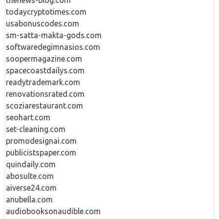
thenews-blog.com
todaycryptotimes.com
usabonuscodes.com
sm-satta-makta-gods.com
softwaredegimnasios.com
soopermagazine.com
spacecoastdailys.com
readytrademark.com
renovationsrated.com
scoziarestaurant.com
seohart.com
set-cleaning.com
promodesignai.com
publicistspaper.com
quindaily.com
abosulte.com
aiverse24.com
anubella.com
audiobooksonaudible.com