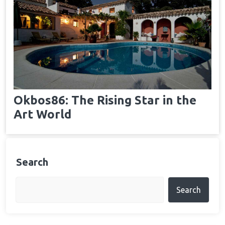
Okbos86: The Rising Star in the
Art World
Search
Search