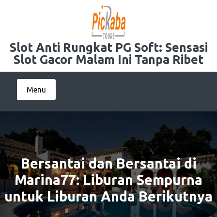
Skip
to
content
Slot Anti Rungkat PG Soft: Sensasi
Slot Gacor Malam Ini Tanpa Ribet
Menu
Bersantai dan Bersantai di
Marina77: Liburan Sempurna
untuk Liburan Anda Berikutnya