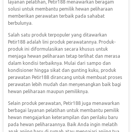
layanan pelatihan, Petir188 menawarkan beragam
solusi untuk membantu pemilik hewan peliharaan
memberikan perawatan terbaik pada sahabat
berbulunya.
Salah satu produk terpopuler yang ditawarkan
Petir188 adalah lini produk perawatannya. Produk-
produk ini diformulasikan secara khusus untuk
menjaga hewan peliharaan tetap terlihat dan merasa
dalam kondisi terbaiknya. Mulai dari sampo dan
kondisioner hingga sikat dan gunting kuku, produk
perawatan Petir188 dirancang untuk membuat proses
perawatan lebih mudah dan menyenangkan baik bagi
hewan peliharaan maupun pemiliknya.
Selain produk perawatan, Petir188 juga menawarkan
berbagai layanan pelatihan untuk membantu pemilik
hewan mengajarkan keterampilan dan perilaku baru
pada hewan peliharaannya. Baik Anda ingin melatih
anak anjing baru di rumah atau mengajari anjing tua