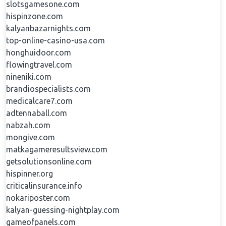
slotsgamesone.com
hispinzone.com
kalyanbazarnights.com
top-online-casino-usa.com
honghuidoor.com
flowingtravel.com
nineniki.com
brandiospecialists.com
medicalcare7.com
adtennaball.com
nabzah.com
mongive.com
matkagameresultsview.com
getsolutionsonline.com
hispinner.org
criticalinsurance.info
nokariposter.com
kalyan-guessing-nightplay.com
gameofpanels.com