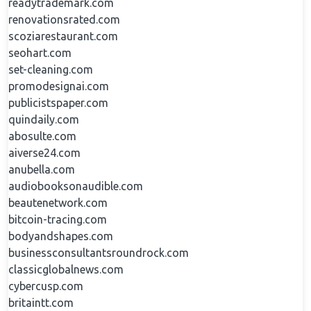
readytrademark.com
renovationsrated.com
scoziarestaurant.com
seohart.com
set-cleaning.com
promodesignai.com
publicistspaper.com
quindaily.com
abosulte.com
aiverse24.com
anubella.com
audiobooksonaudible.com
beautenetwork.com
bitcoin-tracing.com
bodyandshapes.com
businessconsultantsroundrock.com
classicglobalnews.com
cybercusp.com
britaintt.com