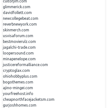
cultofjim.com
glimmerick.com
davidfollett.com
newcollegebeat.com
reverbnewyork.com
skinmerch.com
usvisaforum.com
bestmovierulz.com
jagalchi-trade.com
loopersound.com
minapenelope.com
justicereformalliance.com
cryptoglax.com
ohiohobbyplus.com
bogothemes.com
ajino-mingei.com
yourfreehost.info
cheapnorthfacejacketsm.com
gurjoshhomes.com