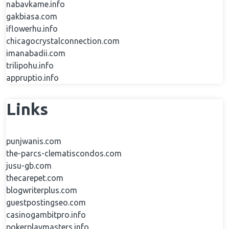
nabavkame.info
gakbiasa.com
iflowerhu.info
chicagocrystalconnection.com
imanabadii.com
trilipohu.info
appruptio.info
Links
punjwanis.com
the-parcs-clematiscondos.com
jusu-gb.com
thecarepet.com
blogwriterplus.com
guestpostingseo.com
casinogambitpro.info
pokerplaymasters.info