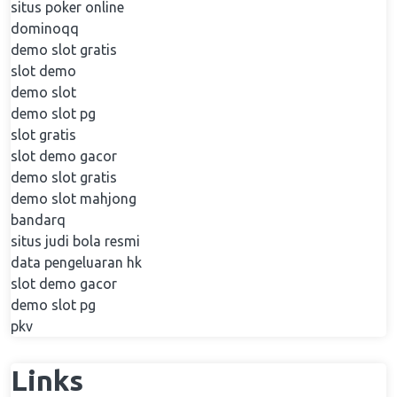
situs poker online
dominoqq
demo slot gratis
slot demo
demo slot
demo slot pg
slot gratis
slot demo gacor
demo slot gratis
demo slot mahjong
bandarq
situs judi bola resmi
data pengeluaran hk
slot demo gacor
demo slot pg
pkv
Links