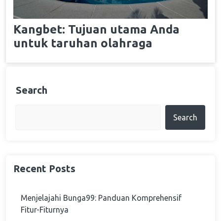
Kangbet: Tujuan utama Anda
untuk taruhan olahraga
Search
Search
Recent Posts
Menjelajahi Bunga99: Panduan Komprehensif
Fitur-Fiturnya