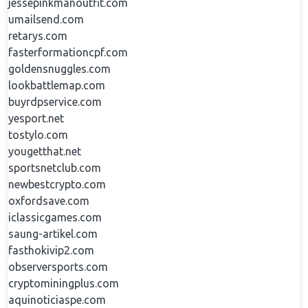
jessepinkmanoutfit.com
umailsend.com
retarys.com
fasterformationcpf.com
goldensnuggles.com
lookbattlemap.com
buyrdpservice.com
yesport.net
tostylo.com
yougetthat.net
sportsnetclub.com
newbestcrypto.com
oxfordsave.com
iclassicgames.com
saung-artikel.com
fasthokivip2.com
observersports.com
cryptominingplus.com
aquinoticiaspe.com