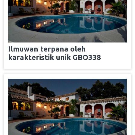
Ilmuwan terpana oleh
karakteristik unik GBO338