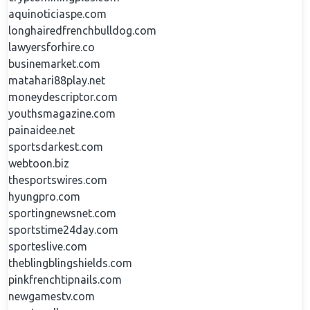
aquinoticiaspe.com
longhairedfrenchbulldog.com
lawyersforhire.co
businemarket.com
matahari88play.net
moneydescriptor.com
youthsmagazine.com
painaidee.net
sportsdarkest.com
webtoon.biz
thesportswires.com
hyungpro.com
sportingnewsnet.com
sportstime24day.com
sporteslive.com
theblingblingshields.com
pinkfrenchtipnails.com
newgamestv.com