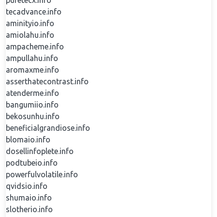
puretecx.info
tecadvance.info
aminityio.info
amiolahu.info
ampacheme.info
ampullahu.info
aromaxme.info
asserthatecontrast.info
atenderme.info
bangumiio.info
bekosunhu.info
beneficialgrandiose.info
blomaio.info
dosellinfoplete.info
podtubeio.info
powerfulvolatile.info
qvidsio.info
shumaio.info
slotherio.info