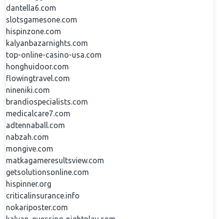
dantella6.com
slotsgamesone.com
hispinzone.com
kalyanbazarnights.com
top-online-casino-usa.com
honghuidoor.com
flowingtravel.com
nineniki.com
brandiospecialists.com
medicalcare7.com
adtennaball.com
nabzah.com
mongive.com
matkagameresultsview.com
getsolutionsonline.com
hispinner.org
criticalinsurance.info
nokariposter.com