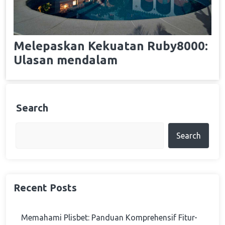
Melepaskan Kekuatan Ruby8000:
Ulasan mendalam
Search
Search
Recent Posts
Memahami Plisbet: Panduan Komprehensif Fitur-