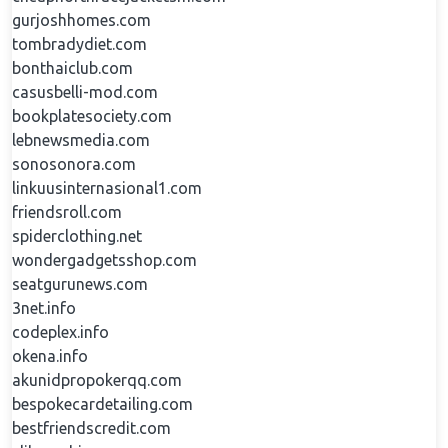
gurjoshhomes.com
tombradydiet.com
bonthaiclub.com
casusbelli-mod.com
bookplatesociety.com
lebnewsmedia.com
sonosonora.com
linkuusinternasional1.com
friendsroll.com
spiderclothing.net
wondergadgetsshop.com
seatgurunews.com
3net.info
codeplex.info
okena.info
akunidpropokerqq.com
bespokecardetailing.com
bestfriendscredit.com