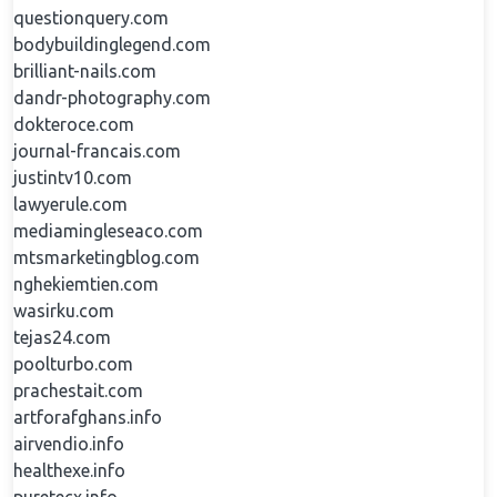
questionquery.com
bodybuildinglegend.com
brilliant-nails.com
dandr-photography.com
dokteroce.com
journal-francais.com
justintv10.com
lawyerule.com
mediamingleseaco.com
mtsmarketingblog.com
nghekiemtien.com
wasirku.com
tejas24.com
poolturbo.com
prachestait.com
artforafghans.info
airvendio.info
healthexe.info